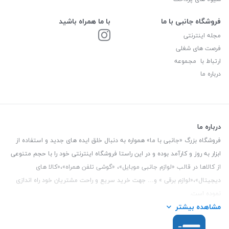
فروشگاه جانبی با ما
با ما همراه باشید
مجله اینترنتی
فرصت های شغلی
ارتباط با مجموعه
درباره ما
درباره ما
فروشگاه بزرگ «جانبی با ما» همواره به دنبال خلق ایده های جدید و استفاده از
ابزار به روز و کارآمد بوده و در این راستا فروشگاه اینترنتی خود را با حجم متنوعی
از کالاها در قالب «لوازم جانبی موبایل»، «گوشی تلفن همراه»،«کالا های
دیجیتال»،«لوازم برقی » و… جهت خرید سریع و راحت مشتریان خود راه اندازی
نموده است.
مشاهده بیشتر
این فروشگاه تمام تلاش خود را نموده تا کالاهایی با کیفیت و با حداقل قیمت
عرضه نماید.