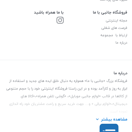
فروشگاه جانبی با ما
با ما همراه باشید
مجله اینترنتی
فرصت های شغلی
ارتباط با مجموعه
درباره ما
درباره ما
فروشگاه بزرگ «جانبی با ما» همواره به دنبال خلق ایده های جدید و استفاده از
ابزار به روز و کارآمد بوده و در این راستا فروشگاه اینترنتی خود را با حجم متنوعی
از کالاها در قالب «لوازم جانبی موبایل»، «گوشی تلفن همراه»،«کالا های
دیجیتال»،«لوازم برقی » و… جهت خرید سریع و راحت مشتریان خود راه اندازی
نموده است.
مشاهده بیشتر
این فروشگاه تمام تلاش خود را نموده تا کالاهایی با کیفیت و با حداقل قیمت
عرضه نماید.