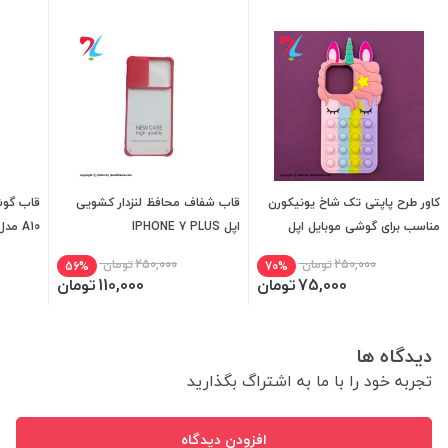
کاور طرح پاپتی تک شاخ یونیکورن
قاب شفاف محافظ لنزدار کشویی
مناسب برای گوشی موبایل اپل
اپل IPHONE 7 PLUS
A10 مدل ضد ضربه هولدردار
iphone 13
250,000
تومان
250,000
تومان
56%
70%
75,000
تومان
110,000
تومان
دیدگاه ها
تجربه خود را با ما به اشتراگ بگذارید
افزودن دیدگاه