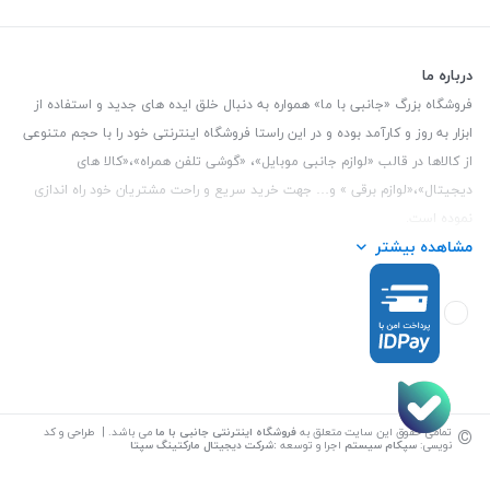
درباره ما
فروشگاه بزرگ «جانبی با ما» همواره به دنبال خلق ایده های جدید و استفاده از
ابزار به روز و کارآمد بوده و در این راستا فروشگاه اینترنتی خود را با حجم متنوعی
از کالاها در قالب «لوازم جانبی موبایل»، «گوشی تلفن همراه»،«کالا های
دیجیتال»،«لوازم برقی » و… جهت خرید سریع و راحت مشتریان خود راه اندازی
نموده است.
مشاهده بیشتر
این فروشگاه تمام تلاش خود را نموده تا کالاهایی با کیفیت و با حداقل قیمت
عرضه نماید.
تلفن تماس :
3847 088 0912
| آدرس : یزد - بلوار منتظر قائم - مابین بانک ملت
و ملی طبقه زیرین عکاسی
©
تمامی حقوق این سایت متعلق به
فروشگاه اینترنتی جانبی با ما
می باشد. | طراحی و کد
نویسی:
سپکام سیستم
اجرا و توسعه
:
شرکت دیجیتال مارکتینگ سپتا