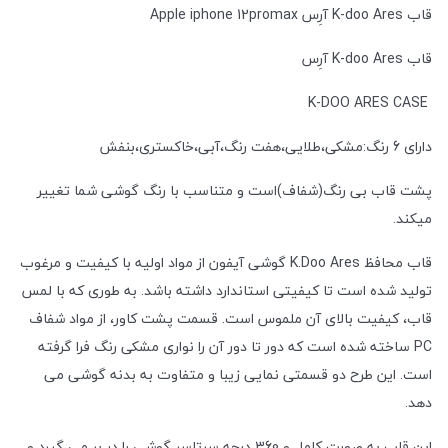
قاب K-doo Ares آرِس Apple iphone 12promax
قاب K-doo Ares آرِس
K-DOO ARES CASE
دارای 6 رنگ:مشکی،طلایی،هفت رنگ،آبی،خاکستری،بنفش
پشت قاب بی رنگ(شفاف)است و متناسب با رنگ گوشی شما تغییر
میکند.
قاب محافظ K.Doo Ares گوشی آیفون از مواد اولیه با کیفیت و مرغوب
تولید شده است تا کیفیتی استاندارد داشته باشد. به طوری که با لمس
قاب، کیفیت بالای آن ملموس است. قسمت پشت کاور، از مواد شفاف
PC ساخته شده است که دور تا دور آن را نواری مشکی رنگ فرا گرفته
است. این طرح دو قسمتی نمایی زیبا و متفاوت به بدنه گوشی می
دهد.
این قاب به صورت کامل و 360 درجه سرتاسر گوشی را در بر می گیرد و