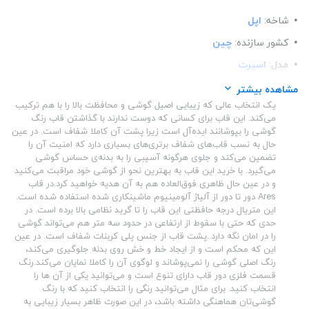
شاخه:
اپل
کشور سازنده:
چین
مدل:
اسپرت
ساختار:
شفاف
مشاهده بیشتر
یک انتخاب عالی که زیبایی اصیل گوشی و محافظت بالا را با هم ترکیب
ساختار:
پلاستیک
می‌کند. این قاب برای کسانی که دوست ندارند با گذاشتن قاب رنگ
ساختار:
آلومینیوم
گوشی را بپوشانند ایده‌آل است زیرا پشت آن کاملا شفاف است. در عین
حال به نسب قاب‌های شفاف برتری‌های بسیاری دارد که امنیت آن را
اصالت محصول:
اوجینال
تضمین می‌کند و جلوی هرگونه آسیبی را به بدنه‌ی حساس گوشی
می‌گیرد. با خرید این قاب به بهترین نحو از گوشی خود مراقبت می‌کنید
و در عین حال ظاهری فوق‌العاده هم به آن هدیه خواهید کرد.در قاب
Ares دور تا دور از آلیاژ آلومینیوم ماشینکاری شده استفاده شده است.
این متریال درجه حافظتی این قاب را تا گرید نظامی بالا برده است. در
حدی که حتی با سقوط از ارتفاعی در حدود سه متر هم می‌تواند گوشی
را در امان نگه دارد..پشت قاب از جنس پلی کربنات شفاف است. در عین
این که محکم است و از ایجاد خط و خش روی بدنه جلوگیری می‌کند،
رنگ اصلی گوشی را نمی‌پوشاند و لوگوی آن را کاملا نمایان می‌کند.رنگ
قسمت فلزی دور قاب دارای تنوع است و می‌توانید یکی از آن ها را
انتخاب کنید. برای مثال می‌توانید رنگی را انتخاب کنید که با رنگ
گوشی‌تان هماهنگی داشته باشد، در این صورت ظاهر بسیار زیبایی به