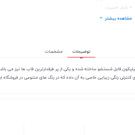
مدل:
اسپرت
ساختار:
TPU
مشاهده بیشتر
توضیحات
مشخصات
ی ضربه گیر نرم و انعطاف پذیر از ترکیب پلاستیک PVC و سیلیکون قابل شستشو ساخته شده و یکی از پر طرف