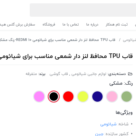
ثبت نام همکار
درباره ما
تماس با ما
فروشگاه
سفارش برش گلس هیدر
شیائومی
قاب TPU محافظ لنز دار شمعی مناسب برای شیائومی REDMI 10-رنگ مشکی
قاب TPU محافظ لنز دار شمعی مناسب برای شیائومی REDMI 10-رنگ مشکی
دسته‌بندی:
لوازم جانبی شیائومی
,
قاب گوشی
برند:
متفرقه
رنگ:
مشکی
ویژگی‌ها
شاخه:
شیائومی
کشور سازنده:
چین