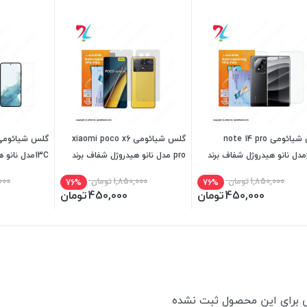
گلس شیائومی note 14 pro
گلس شیائومی xiaomi poco x6
plusمدل نانو هیدروژل شفاف برند
pro مدل نانو هیدروژل شفاف برند
13Cمدل نانو
بل
میتوبل
میتوبل
1,850,000
تومان
1,850,000
تومان
000
76%
76%
450,000
تومان
450,000
تومان
ی برای این محصول ثبت نشده