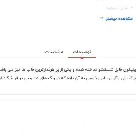
مدل:
اسپرت
ساختار:
TPU
مشاهده بیشتر
توضیحات
مشخصات
ی ضربه گیر نرم و انعطاف پذیر از ترکیب پلاستیک PVC و سیلیکون قابل شستشو ساخته شده و یکی از پر طرف