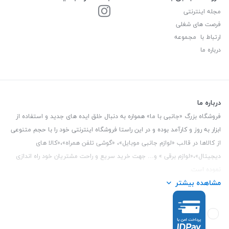
مجله اینترنتی
فرصت های شغلی
ارتباط با مجموعه
درباره ما
درباره ما
فروشگاه بزرگ «جانبی با ما» همواره به دنبال خلق ایده های جدید و استفاده از
ابزار به روز و کارآمد بوده و در این راستا فروشگاه اینترنتی خود را با حجم متنوعی
از کالاها در قالب «لوازم جانبی موبایل»، «گوشی تلفن همراه»،«کالا های
دیجیتال»،«لوازم برقی » و… جهت خرید سریع و راحت مشتریان خود راه اندازی
نموده است.
مشاهده بیشتر
این فروشگاه تمام تلاش خود را نموده تا کالاهایی با کیفیت و با حداقل قیمت
عرضه نماید.
تلفن تماس :
3847 088 0912
| آدرس : یزد - بلوار منتظر قائم - مابین بانک ملت