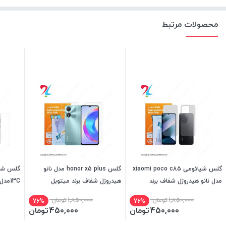
محصولات مرتبط
گلس شیائومی xiaomi poco c85
گلس honor x5 plus مدل نانو
مدل نانو هیدروژل شفاف برند
هیدروژل شفاف برند میتوبل
13Cمد
میتوبل
میتوبل
1,850,000
تومان
1,850,000
تومان
76%
76%
450,000
تومان
450,000
تومان