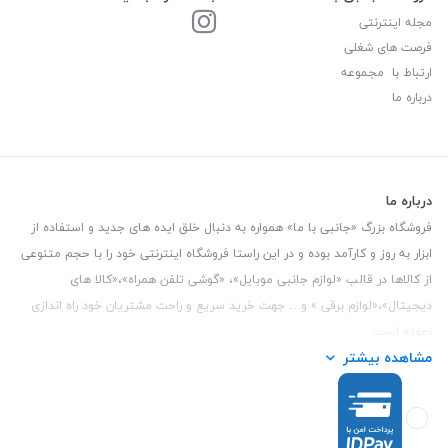
مجله اینترنتی
فرصت های شغلی
ارتباط با مجموعه
درباره ما
درباره ما
فروشگاه بزرگ «جانبی با ما» همواره به دنبال خلق ایده های جدید و استفاده از
ابزار به روز و کارآمد بوده و در این راستا فروشگاه اینترنتی خود را با حجم متنوعی
از کالاها در قالب «لوازم جانبی موبایل»، «گوشی تلفن همراه»،«کالا های
دیجیتال»،«لوازم برقی » و… جهت خرید سریع و راحت مشتریان خود راه اندازی
نموده است.
مشاهده بیشتر
این فروشگاه تمام تلاش خود را نموده تا کالاهایی با کیفیت و با حداقل قیمت
عرضه نماید.
تلفن تماس :
3847 088 0912
| آدرس : یزد - بلوار منتظر قائم - مابین بانک ملت