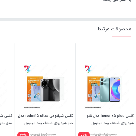
محصولات مرتبط
گلس honor x5 plus مدل نانو
گلس شیائومی redmi15 ultra مدل
هیدروژل شفاف برند میتوبل
نانو هیدروژل شفاف برند میتوبل
مدل نانو
میتوبل
1,850,000
تومان
1,850,000
تومان
76%
76%