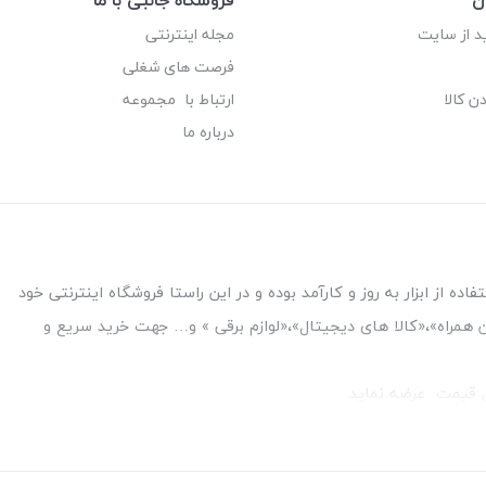
د از سایت
مجله اینترنتی
فرصت های شغلی
ن کالا
ارتباط با مجموعه
درباره ما
ه از ابزار به روز و کارآمد بوده و در این راستا فروشگاه اینترنتی خود
فن همراه»،«کالا های دیجیتال»،«لوازم برقی » و… جهت خرید سریع و
قل قیمت عرضه نماید.
بین بانک ملت و ملی طبقه زیرین عکاسی