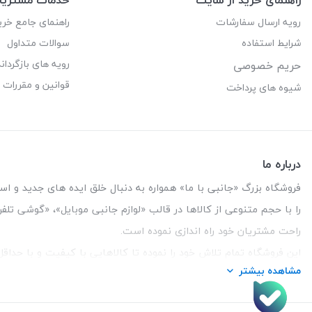
رویه ارسال سفارشات
راهنمای جامع خری
شرایط استفاده
سوالات متداول
رویه های بازگرداند
حریم خصوصی
قوانین و مقررات
شیوه های پرداخت
درباره ما
فروشگاه بزرگ «جانبی با ما» همواره به دنبال خلق ایده های جدید و استفاد
را با حجم متنوعی از کالاها در قالب «لوازم جانبی موبایل»، «گوشی تل
راحت مشتریان خود راه اندازی نموده است.
این فروشگاه تمام تلاش خود را نموده تا کالاهایی با کیفیت و با حدا
مشاهده بیشتر
تلفن تماس :
3847 088 0912
| آدرس : یزد - بلوار منتظر قائم - ما