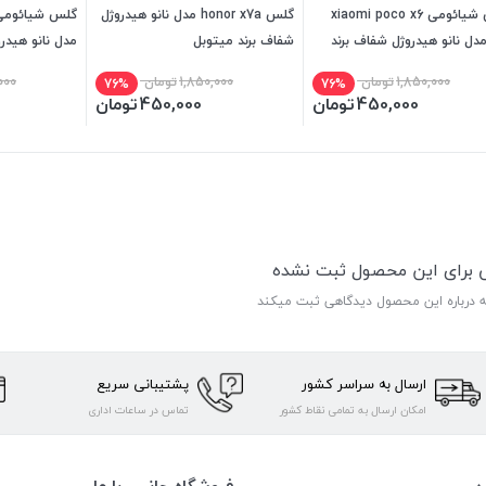
گلس شیائومی xiaomi poco x6
گلس honor x7a مدل نانو هیدروژل
p مدل نانو هیدروژل شفاف برند
شفاف برند میتوبل
مدل نانو هیدر
بل
میتوبل
1,850,000
تومان
1,850,000
تومان
000
76%
76%
450,000
تومان
450,000
تومان
ی برای این محصول ثبت نشده
ه درباره این محصول دیدگاهی ثبت میکند
ارسال به سراسر کشور
پشتیبانی سریع
امکان ارسال به تمامی نقاط کشور
تماس در ساعات اداری
ن
فروشگاه جانبی با ما