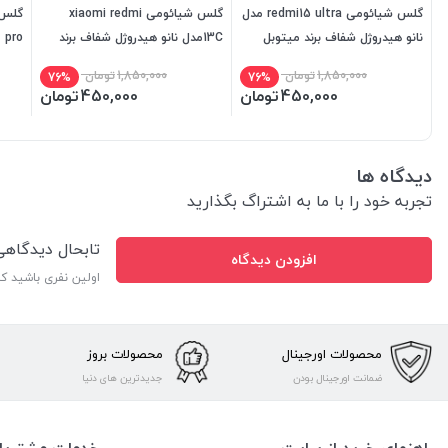
گلس شیائومی redmi15 ultra مدل
گلس شیائومی xiaomi redmi
نانو هیدروژل شفاف برند میتوبل
13Cمدل نانو هیدروژل شفاف برند
ro
میتوبل
میتو
1,850,000
تومان
1,850,000
تومان
76%
76%
450,000
تومان
450,000
تومان
دیدگاه ها
تجربه خود را با ما به اشتراگ بگذارید
تابحال دیدگاه
افزودن دیدگاه
اولین نفری باشید ک
محصولات اورجینال
محصولات بروز
ضمانت اورجینال بودن
جدیدترین های دنیا
راهنمای خرید از سایت
خدمات مشتریا