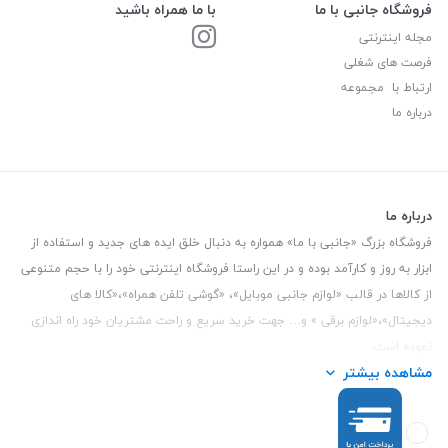
فروشگاه جانبی با ما
با ما همراه باشید
مجله اینترنتی
فرصت های شغلی
ارتباط با مجموعه
درباره ما
درباره ما
فروشگاه بزرگ «جانبی با ما» همواره به دنبال خلق ایده های جدید و استفاده از
ابزار به روز و کارآمد بوده و در این راستا فروشگاه اینترنتی خود را با حجم متنوعی
از کالاها در قالب «لوازم جانبی موبایل»، «گوشی تلفن همراه»،«کالا های
دیجیتال»،«لوازم برقی » و… جهت خرید سریع و راحت مشتریان خود راه اندازی
نموده است.
مشاهده بیشتر
این فروشگاه تمام تلاش خود را نموده تا کالاهایی با کیفیت و با حداقل قیمت
عرضه نماید.
تلفن تماس :
3847 088 0912
| آدرس : یزد - بلوار منتظر قائم - مابین بانک ملت