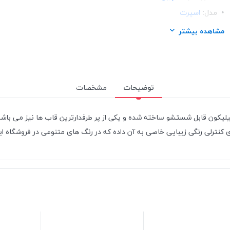
مدل:
اسپرت
ساختار:
TPU
مشاهده بیشتر
توضیحات
مشخصات
ی ضربه گیر نرم و انعطاف پذیر از ترکیب پلاستیک PVC و سیلیکون قابل شستشو ساخته شده و یکی از پر طرف