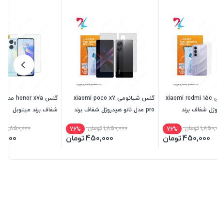
گلس شیائومی xiaomi redmi 15c
گلس شیائومی xiaomi poco x7
گلس nor x7a
وژل شفاف برند
pro مدل نانو هیدروژل شفاف برند
شفاف برند میتوبل
میتوبل
1,850,
تومان
1,850,000
تومان
1,850,000
تو
76%
76%
450,000
تومان
450,000
تومان
0,000