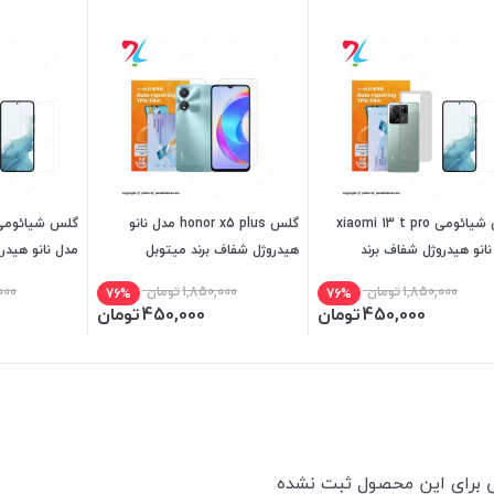
گلس شیائومی xiaomi 13 t pro
گلس honor x5 plus مدل نانو
انو هیدروژل شفاف برند
هیدروژل شفاف برند میتوبل
مدل نانو هیدر
بل
میتوبل
1,850,000
تومان
1,850,000
تومان
000
76%
76%
450,000
تومان
450,000
تومان
ی برای این محصول ثبت نشده