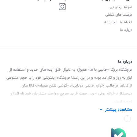
مجله اینترنتی
فرصت های شغلی
ارتباط با مجموعه
درباره ما
درباره ما
فروشگاه بزرگ «جانبی با ما» همواره به دنبال خلق ایده های جدید و استفاده از
ابزار به روز و کارآمد بوده و در این راستا فروشگاه اینترنتی خود را با حجم متنوعی
از کالاها در قالب «لوازم جانبی موبایل»، «گوشی تلفن همراه»،«کالا های
دیجیتال»،«لوازم برقی » و… جهت خرید سریع و راحت مشتریان خود راه اندازی
نموده است.
مشاهده بیشتر
این فروشگاه تمام تلاش خود را نموده تا کالاهایی با کیفیت و با حداقل قیمت
عرضه نماید.
تلفن تماس :
3847 088 0912
| آدرس : یزد - بلوار منتظر قائم - مابین بانک ملت