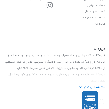
مجله اینترنتی
فرصت های شغلی
ارتباط با مجموعه
درباره ما
درباره ما
فروشگاه بزرگ «جانبی با ما» همواره به دنبال خلق ایده های جدید و استفاده از
ابزار به روز و کارآمد بوده و در این راستا فروشگاه اینترنتی خود را با حجم متنوعی
از کالاها در قالب «لوازم جانبی موبایل»، «گوشی تلفن همراه»،«کالا های
دیجیتال»،«لوازم برقی » و… جهت خرید سریع و راحت مشتریان خود راه اندازی
نموده است.
مشاهده بیشتر
این فروشگاه تمام تلاش خود را نموده تا کالاهایی با کیفیت و با حداقل قیمت
عرضه نماید.
تلفن تماس :
3847 088 0912
| آدرس : یزد - بلوار منتظر قائم - مابین بانک ملت