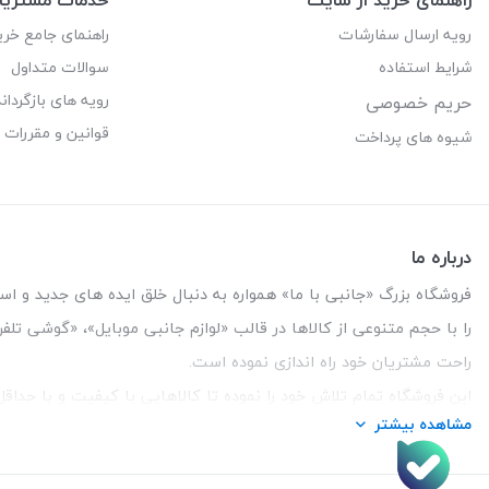
رویه ارسال سفارشات
راهنمای جامع خری
شرایط استفاده
سوالات متداول
رویه های بازگرداند
حریم خصوصی
قوانین و مقررات
شیوه های پرداخت
درباره ما
فروشگاه بزرگ «جانبی با ما» همواره به دنبال خلق ایده های جدید و استفاد
را با حجم متنوعی از کالاها در قالب «لوازم جانبی موبایل»، «گوشی تل
راحت مشتریان خود راه اندازی نموده است.
این فروشگاه تمام تلاش خود را نموده تا کالاهایی با کیفیت و با حدا
مشاهده بیشتر
تلفن تماس :
3847 088 0912
| آدرس : یزد - بلوار منتظر قائم - ما