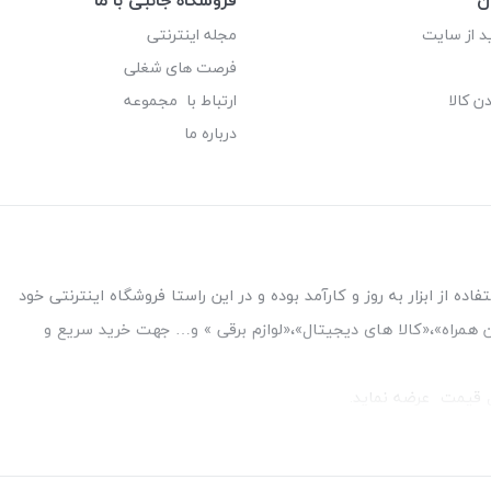
د از سایت
مجله اینترنتی
فرصت های شغلی
ن کالا
ارتباط با مجموعه
درباره ما
ه از ابزار به روز و کارآمد بوده و در این راستا فروشگاه اینترنتی خود
فن همراه»،«کالا های دیجیتال»،«لوازم برقی » و… جهت خرید سریع و
قل قیمت عرضه نماید.
بین بانک ملت و ملی طبقه زیرین عکاسی