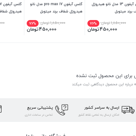
گلس آیفون 13 مدل نانو هیدروژل
گلس آیفون 17 pro max مدل نانو
 برند میتوبل
هیدروژل شفاف برند میتوبل
هیدروژل شفاف 
1,850,000
تومان
1,850,000
تومان
000
76%
76%
450,000
تومان
450,000
تومان
ی برای این محصول ثبت نشده
ه درباره این محصول دیدگاهی ثبت میکند
ارسال به سراسر کشور
پشتیبانی سریع
امکان ارسال به تمامی نقاط کشور
تماس در ساعات اداری
ن
فروشگاه جانبی با ما