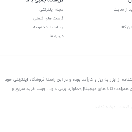
د از سایت
مجله اینترنتی
فرصت های شغلی
ن کالا
ارتباط با مجموعه
درباره ما
ه از ابزار به روز و کارآمد بوده و در این راستا فروشگاه اینترنتی خود
فن همراه»،«کالا های دیجیتال»،«لوازم برقی » و… جهت خرید سریع و
قل قیمت عرضه نماید.
بین بانک ملت و ملی طبقه زیرین عکاسی