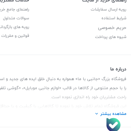
رویه ارسال سفارشات
راهنمای جامع خری
شرایط استفاده
سوالات متداول
رویه های بازگرداند
حریم خصوصی
قوانین و مقررات
شیوه های پرداخت
درباره ما
فروشگاه بزرگ «جانبی با ما» همواره به دنبال خلق ایده های جدید و استفاد
را با حجم متنوعی از کالاها در قالب «لوازم جانبی موبایل»، «گوشی تل
راحت مشتریان خود راه اندازی نموده است.
این فروشگاه تمام تلاش خود را نموده تا کالاهایی با کیفیت و با حدا
مشاهده بیشتر
تلفن تماس :
3847 088 0912
| آدرس : یزد - بلوار منتظر قائم - ما