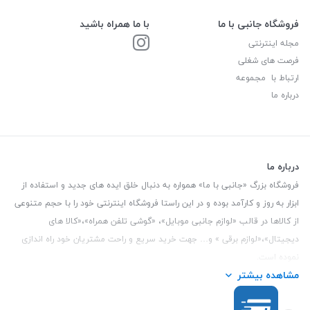
فروشگاه جانبی با ما
با ما همراه باشید
مجله اینترنتی
فرصت های شغلی
ارتباط با مجموعه
درباره ما
درباره ما
فروشگاه بزرگ «جانبی با ما» همواره به دنبال خلق ایده های جدید و استفاده از
ابزار به روز و کارآمد بوده و در این راستا فروشگاه اینترنتی خود را با حجم متنوعی
از کالاها در قالب «لوازم جانبی موبایل»، «گوشی تلفن همراه»،«کالا های
دیجیتال»،«لوازم برقی » و… جهت خرید سریع و راحت مشتریان خود راه اندازی
نموده است.
مشاهده بیشتر
این فروشگاه تمام تلاش خود را نموده تا کالاهایی با کیفیت و با حداقل قیمت
عرضه نماید.