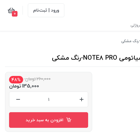
ورود | ثبت‌نام
0
وژلی
-رنگ مشکی
260,000
تومان
48%
135,000
تومان
افزودن به سبد خرید