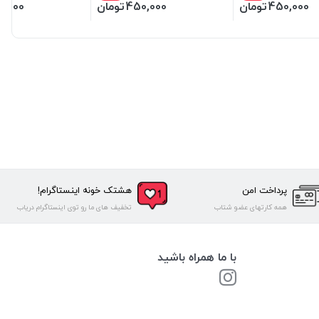
450,000
تومان
450,000
تومان
0,000
پرداخت امن
هشتک خونه اینستاگرام!
همه کارتهای عضو شتاب
تخفیف های ما رو توی اینستاگرام دریاب
با ما همراه باشید