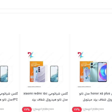
گلس honor x5 plus مدل نانو
گلس شیائومی xiaomi redmi 15c
وژل شفاف برند میتوبل
مدل نانو هیدروژل شفاف برند
13Cمدل نانو
میتوبل
میتوبل
1,850,000
تومان
1,850,000
تومان
000
76%
76%