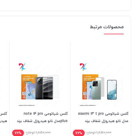
محصولات مرتبط
گلس شیائومی xiaomi 13 t pro
گلس شیائومی note 14 pro
مدل نانو هیدروژل شفاف برند
plusمدل نانو هیدروژل شفاف برند
هیدر
میتوبل
میتوبل
1,850,000
تومان
1,850,000
تومان
76%
76%