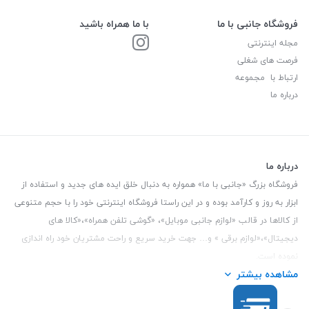
فروشگاه جانبی با ما
با ما همراه باشید
مجله اینترنتی
فرصت های شغلی
ارتباط با مجموعه
درباره ما
درباره ما
فروشگاه بزرگ «جانبی با ما» همواره به دنبال خلق ایده های جدید و استفاده از
ابزار به روز و کارآمد بوده و در این راستا فروشگاه اینترنتی خود را با حجم متنوعی
از کالاها در قالب «لوازم جانبی موبایل»، «گوشی تلفن همراه»،«کالا های
دیجیتال»،«لوازم برقی » و… جهت خرید سریع و راحت مشتریان خود راه اندازی
نموده است.
مشاهده بیشتر
این فروشگاه تمام تلاش خود را نموده تا کالاهایی با کیفیت و با حداقل قیمت
عرضه نماید.