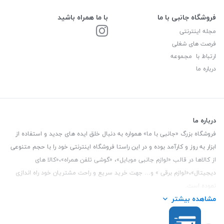
فروشگاه جانبی با ما
با ما همراه باشید
مجله اینترنتی
فرصت های شغلی
ارتباط با مجموعه
درباره ما
درباره ما
فروشگاه بزرگ «جانبی با ما» همواره به دنبال خلق ایده های جدید و استفاده از
ابزار به روز و کارآمد بوده و در این راستا فروشگاه اینترنتی خود را با حجم متنوعی
از کالاها در قالب «لوازم جانبی موبایل»، «گوشی تلفن همراه»،«کالا های
دیجیتال»،«لوازم برقی » و… جهت خرید سریع و راحت مشتریان خود راه اندازی
نموده است.
مشاهده بیشتر
این فروشگاه تمام تلاش خود را نموده تا کالاهایی با کیفیت و با حداقل قیمت
عرضه نماید.