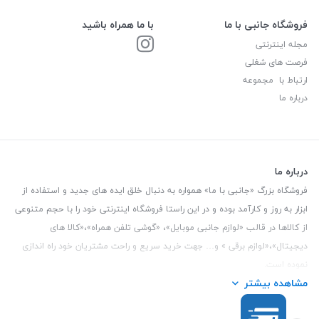
فروشگاه جانبی با ما
با ما همراه باشید
مجله اینترنتی
فرصت های شغلی
ارتباط با مجموعه
درباره ما
درباره ما
فروشگاه بزرگ «جانبی با ما» همواره به دنبال خلق ایده های جدید و استفاده از
ابزار به روز و کارآمد بوده و در این راستا فروشگاه اینترنتی خود را با حجم متنوعی
از کالاها در قالب «لوازم جانبی موبایل»، «گوشی تلفن همراه»،«کالا های
دیجیتال»،«لوازم برقی » و… جهت خرید سریع و راحت مشتریان خود راه اندازی
نموده است.
مشاهده بیشتر
این فروشگاه تمام تلاش خود را نموده تا کالاهایی با کیفیت و با حداقل قیمت
عرضه نماید.