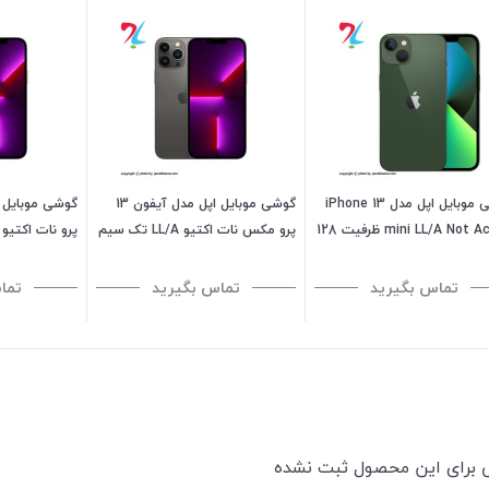
گوشی موبایل اپل مدل iPhone 13
گوشی موبایل اپل مدل آیفون 13
mini LL/A Not Active ظرفیت 128
پرو مکس نات اکتیو LL/A تک سیم
 - رم 4 گیگابایت
کارت ظرفیت 256 گیگابایت
ظرفیت 512 گیگابایت
تماس بگیرید
تماس بگیرید
تما
ی برای این محصول ثبت نشده