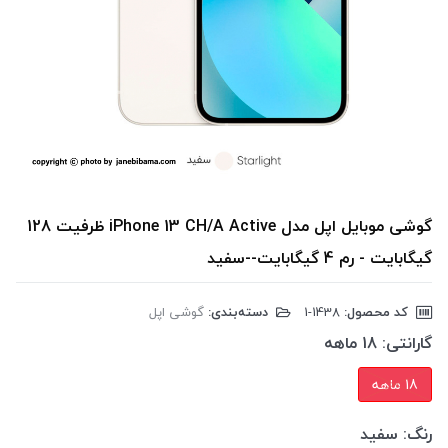
گوشی موبایل اپل مدل iPhone 13 CH/A Active ظرفیت 128
گیگابایت - رم 4 گیگابایت--سفید
کد محصول:
‎1-1438
دسته‌بندی:
گوشی اپل
گارانتی:
18 ماهه
18 ماهه
رنگ:
سفید