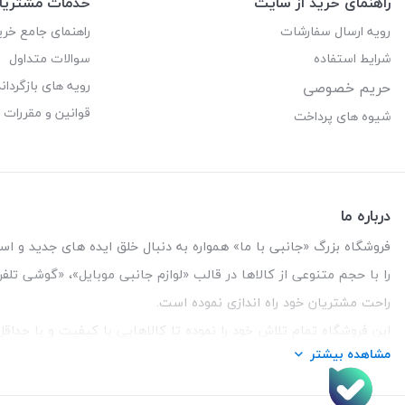
راهنمای خرید از سایت
خدمات مشتریا
رویه ارسال سفارشات
راهنمای جامع خری
شرایط استفاده
سوالات متداول
رویه های بازگرداند
حریم خصوصی
قوانین و مقررات
شیوه های پرداخت
درباره ما
فروشگاه بزرگ «جانبی با ما» همواره به دنبال خلق ایده های جدید و استفاد
را با حجم متنوعی از کالاها در قالب «لوازم جانبی موبایل»، «گوشی تل
راحت مشتریان خود راه اندازی نموده است.
این فروشگاه تمام تلاش خود را نموده تا کالاهایی با کیفیت و با حدا
مشاهده بیشتر
تلفن تماس :
3847 088 0912
| آدرس : یزد - بلوار منتظر قائم - ما