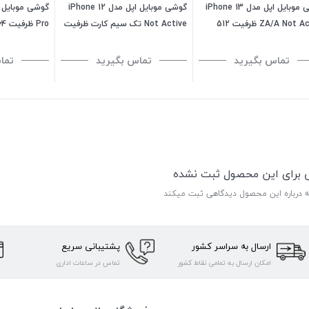
گوشی موبایل اپل مدل iPhone 13
گوشی موبایل اپل مدل iPhone 12
ZA/A Not Active ظرفیت 512
Not Active تک سیم کارت ظرفیت
Pro ظرفیت 64 گیگابایت
 - رم 4 گیگابایت
128 گیگابایت رم 4 گیگابایت - هند
تماس بگیرید
تماس بگیرید
تما
ی برای این محصول ثبت نشده
ه درباره این محصول دیدگاهی ثبت میکند
ارسال به سراسر کشور
پشتیبانی سریع
امکان ارسال به تمامی نقاط کشور
تماس در ساعات اداری