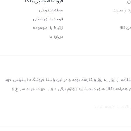
ن
فروشگاه جانبی با ما
د از سایت
مجله اینترنتی
فرصت های شغلی
ن کالا
ارتباط با مجموعه
درباره ما
ه از ابزار به روز و کارآمد بوده و در این راستا فروشگاه اینترنتی خود
فن همراه»،«کالا های دیجیتال»،«لوازم برقی » و… جهت خرید سریع و
قل قیمت عرضه نماید.
بین بانک ملت و ملی طبقه زیرین عکاسی