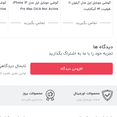
گوشی موبایل اپل مدل آیفون 11
گوشی موبایل اپل مدل iPhone 13
ظرفیت 64 گیگابایت
Pro Max CH/A Not Active
ظرفیت 256 گیگابایت رم 6
گیگابایت
گیگابایت
تماس بگیرید
تماس بگیرید
دیدگاه ها
تجربه خود را با ما به اشتراگ بگذارید
تابحال دیدگاه
افزودن دیدگاه
اولین نفری باشید ک
محصولات اورجینال
محصولات بروز
ضمانت اورجینال بودن
جدیدترین های دنیا