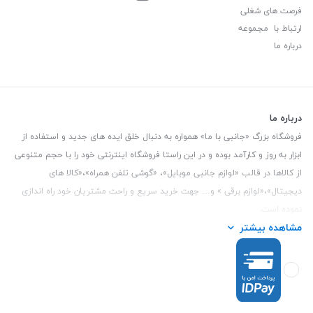
فرصت های شغلی
ارتباط با مجموعه
درباره ما
درباره ما
فروشگاه بزرگ «جانبی با ما» همواره به دنبال خلق ایده های جدید و استفاده از
ابزار به روز و کارآمد بوده و در این راستا فروشگاه اینترنتی خود را با حجم متنوعی
از کالاها در قالب «لوازم جانبی موبایل»، «گوشی تلفن همراه»،«کالا های
دیجیتال»،«لوازم برقی » و… جهت خرید سریع و راحت مشتریان خود راه اندازی
نموده است.
مشاهده بیشتر
این فروشگاه تمام تلاش خود را نموده تا کالاهایی با کیفیت و با حداقل قیمت
عرضه نماید.
تلفن تماس :
3847 088 0912
| آدرس : یزد - بلوار منتظر قائم - مابین بانک ملت
و ملی طبقه زیرین عکاسی