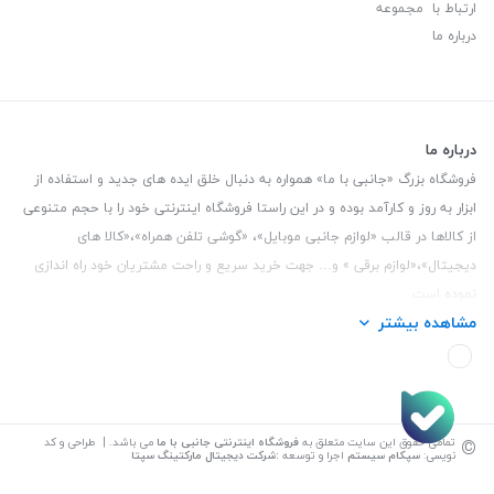
ارتباط با مجموعه
درباره ما
درباره ما
فروشگاه بزرگ «جانبی با ما» همواره به دنبال خلق ایده های جدید و استفاده از
ابزار به روز و کارآمد بوده و در این راستا فروشگاه اینترنتی خود را با حجم متنوعی
از کالاها در قالب «لوازم جانبی موبایل»، «گوشی تلفن همراه»،«کالا های
دیجیتال»،«لوازم برقی » و… جهت خرید سریع و راحت مشتریان خود راه اندازی
نموده است.
مشاهده بیشتر
این فروشگاه تمام تلاش خود را نموده تا کالاهایی با کیفیت و با حداقل قیمت
عرضه نماید.
تلفن تماس :
3847 088 0912
| آدرس : یزد - بلوار منتظر قائم - مابین بانک ملت
و ملی طبقه زیرین عکاسی
©
تمامی حقوق این سایت متعلق به
فروشگاه اینترنتی جانبی با ما
می باشد. | طراحی و کد
نویسی:
سپکام سیستم
اجرا و توسعه
:
شرکت دیجیتال مارکتینگ سپتا