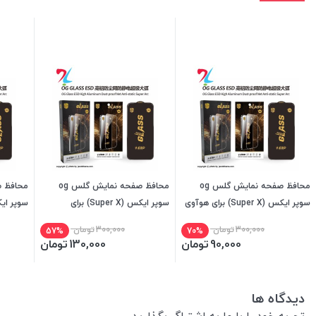
محافظ صفحه نمایش گلس og
محافظ صفحه نمایش گلس og
سوپر ایکس (Super X) برای هوآوی
سوپر ایکس (Super X) برای
Huawei p30lite
هوآویHuawei Y9s
me 2019
300,000
تومان
300,000
تومان
57%
70%
90,000
تومان
130,000
تومان
دیدگاه ها
تجربه خود را با ما به اشتراگ بگذارید