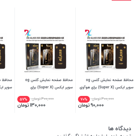
محافظ صفحه نمایش گلس og
محافظ صفحه نمایش گلس og
سوپر ایکس (Super X) برای هوآوی
سوپر ایکس (Super X) برای
Huawei p30lite
هوآویHuawei Y9s
Y7 2019
300,000
تومان
300,000
تومان
57%
70%
90,000
تومان
130,000
تومان
دیدگاه ها
تجربه خود را با ما به اشتراگ بگذارید