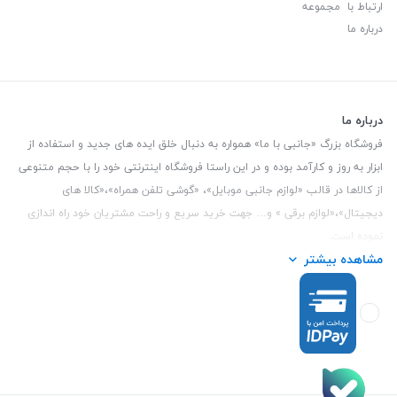
ارتباط با مجموعه
درباره ما
درباره ما
فروشگاه بزرگ «جانبی با ما» همواره به دنبال خلق ایده های جدید و استفاده از
ابزار به روز و کارآمد بوده و در این راستا فروشگاه اینترنتی خود را با حجم متنوعی
از کالاها در قالب «لوازم جانبی موبایل»، «گوشی تلفن همراه»،«کالا های
دیجیتال»،«لوازم برقی » و… جهت خرید سریع و راحت مشتریان خود راه اندازی
نموده است.
مشاهده بیشتر
این فروشگاه تمام تلاش خود را نموده تا کالاهایی با کیفیت و با حداقل قیمت
عرضه نماید.
تلفن تماس :
3847 088 0912
| آدرس : یزد - بلوار منتظر قائم - مابین بانک ملت
و ملی طبقه زیرین عکاسی