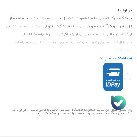
درباره ما
فروشگاه بزرگ «جانبی با ما» همواره به دنبال خلق ایده های جدید و استفاده از
ابزار به روز و کارآمد بوده و در این راستا فروشگاه اینترنتی خود را با حجم متنوعی
از کالاها در قالب «لوازم جانبی موبایل»، «گوشی تلفن همراه»،«کالا های
دیجیتال»،«لوازم برقی » و… جهت خرید سریع و راحت مشتریان خود راه اندازی
نموده است.
مشاهده بیشتر
این فروشگاه تمام تلاش خود را نموده تا کالاهایی با کیفیت و با حداقل قیمت
عرضه نماید.
تلفن تماس :
3847 088 0912
| آدرس : یزد - بلوار منتظر قائم - مابین بانک ملت
و ملی طبقه زیرین عکاسی
©
تمامی حقوق این سایت متعلق به
فروشگاه اینترنتی جانبی با ما
می باشد. | طراحی و کد
نویسی:
سپکام سیستم
اجرا و توسعه
:
شرکت دیجیتال مارکتینگ سپتا