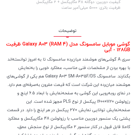
کیفیت دوربین: دوگانه 48 مگاپیکسل + 2 مگاپیکسل
ظرفیت باتری: 5000 میلی‌آمپر ساعت
توضیحات
گوشی موبایل سامسونگ مدل Galaxy A03 (RAM 4) ظرفیت
128GB - آبی
سری A گوشی‌های هوشمند میان‌رده سامسونگ تا به امروز توانسته‌اند
با بهره بردن از مشخصات فنی مناسب، عملکرد خوبی را به‌نمایش
بگذارند. سامسونگ Galaxy A03 SM-A035F/DS هم یکی از گوشی‌های
هوشمند میان‌رده این شرکت است که قیمت مقرون به‌صرفه‌ای هم دارد.
در نمای رو‌به‌رویی این گوشی به صفحه‌نمایش با ابعاد 6.5 اینچ و
رزولوشن 720×1600 پیکسل از نوع PLS مجهز شده است. این
صفحه‌نمایش توانایی نمایش 270 پیکسل در هر اینچ را دارد. در قسمت
پشتی یک سنسور دوربین مناسب با رزولوشن 48 مگاپیکسل و عملکرد
کاملا قابل قبول در کنار سنسور 2 مگاپیکسل از نوع سنجش عمق،