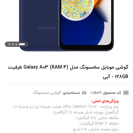
گوشی موبایل سامسونگ مدل Galaxy A03 (RAM 4) ظرفیت
128GB - آبی
کد محصول:
‎1-1589
دسته‌بندی:
گوشی سامسونگ
ویژگی‌های اصلی :
نوع پردازنده - CPU: UNISOC T606، هشت هسته‌ ای، دو هسته 1.6
گیگاهرتز بهمراه شش هسته 1.6 گیگاهرتز
حافظه داخلی: 128 گیگابایت
حافظه RAM: 4 گیگابایت
سایز صفحه نمایش: 6.5 اینچ