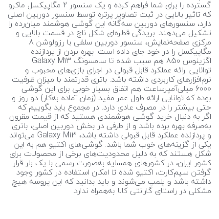
گسترده را برای شما فراهم کرده و یک سنسور 2 مگاپیکسل ماکرو
که تاثیر بالایی در ثبت تصاویر پرتره توسط سنسور دوربین اصلی
دارد، سنسور‌های دوربین سه‌گانه این گوشی هوشمند میان‌رده را
تشکیل می‌دهند. بریدگی قطره‌ای شکل ناچ در قسمت بالایی و
مرکزی صفحه‌نمایش، سنسور دوربین سلفی با رزولوشن 8
مگاپیکسل را در خود جای داده است. بهره بردن از پردازنده
اگزینوس 850 هم سبب شده تا سامسونگ Galaxy M13
توانایی ارائه عملکرد قابل قبولی در اجرای بازی‌های محبوب و
نرم‌افزار‌های کاربردی داشته باشد. باتری قدرتمند با میزان ظرفیت
6000 میلی‌آمپر‌ساعت هم اتفاق بسیار خوبی برای این گوشی
بوده که توانایی ارائه طول عمر مفید (زمان آماده به‌کار) دو روز و
حتی بیشتر را در مصرف عادی دارد. در مجموع باید بگوییم که
اگر به دنبال خرید گوشی هوشمندی هستید که از قیمت مقرون
به‌صرفه بهره برده باشد و از طرفی در بخش دوربین اصلی، باتری
و پردازنده عملکرد قابل قبولی داشته باشد، Galaxy M13 ‌‌می‌تواند
یکی از گزینه‌های خوب شما باشد. گوشی‌های اکتیو هم به این
شکل هستند که به دلیل محدودیت‌های برخی از محصولات برای
کشور ایران، در کشور‌های همسایه به‌صورت رسمی با یک بار قرار
گرفتن سیم‌کارت، اکتیو شده تا امکان استفاده در کشور وجود
داشته باشد و پلمپ می‌شوند و باید بدانید که این پروسه هیچ
مشکلی در راستای گارانتی کالا به‌همراه ندارد.