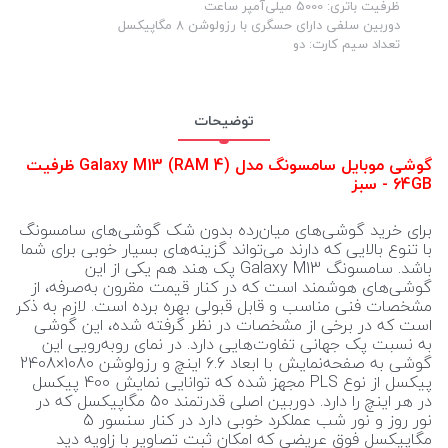
ظرفیت باتری: 5000 میلی‌آمپر ساعت
دوربین سلفی دارای حسگری با رزولوشن 8 مگاپیکسل
تعداد سیم کارت: دو
توضیحات
گوشی موبایل سامسونگ مدل Galaxy M13 (RAM 4) ظرفیت
64GB - سبز
برای خرید گوشی‌های میان‌رده بدون شک گوشی‌های سامسونگ
با تنوع بالایی که دارند می‌تواند گزینه‌های بسیار خوبی برای شما
باشد. سامسونگ Galaxy M13 پک هند هم یکی از این
گوشی‌های هوشمند است که در کنار قیمت مقرون به‌صرفه، از
مشخصات فنی مناسب و قابل قبولی بهره برده است. لازم به ذکر
است که در برخی از مشخصات در نظر گرفته شده، این گوشی
به نسبت پک جهانی تفاوت‌هایی دارد. در نمای رو‌به‌رویی این
گوشی به صفحه‌نمایش با ابعاد 6.6 اینچ و رزولوشن 1080×2408
پیکسل از نوع PLS مجهز شده که توانایی نمایش 400 پیکسل
در هر اینچ را دارد. دوربین اصلی قدرتمند 50 مگاپیکسل که در
نور روز و نور شب عملکرد خوبی دارد در کنار سنسور 5
مگاپیکسل فوق عریضی که امکان ثبت تصاویر با زاویه دید