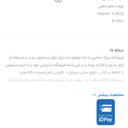
فرصت های شغلی
ارتباط با مجموعه
درباره ما
درباره ما
فروشگاه بزرگ «جانبی با ما» همواره به دنبال خلق ایده های جدید و استفاده از
ابزار به روز و کارآمد بوده و در این راستا فروشگاه اینترنتی خود را با حجم متنوعی
از کالاها در قالب «لوازم جانبی موبایل»، «گوشی تلفن همراه»،«کالا های
دیجیتال»،«لوازم برقی » و… جهت خرید سریع و راحت مشتریان خود راه اندازی
نموده است.
مشاهده بیشتر
این فروشگاه تمام تلاش خود را نموده تا کالاهایی با کیفیت و با حداقل قیمت
عرضه نماید.
تلفن تماس :
3847 088 0912
| آدرس : یزد - بلوار منتظر قائم - مابین بانک ملت
و ملی طبقه زیرین عکاسی