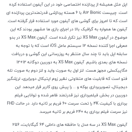
اپل مثل همیشه از پردازنده اختصاصی خود در این آیفون استفاده کرده
است. چیپست A12 Bionic با 6 هسته پردازشی قدرتمندترین پردازنده ای
است که تا امروز برای گوشی های آیفون مورد استفاده قرار گرفته است.
آیفون ها همواره به گرافیک بالا در اجرای بازی ها مشهور بودند که این
موضوع در آیفون XS Max نیز تکرار شده است. آیفون XS Max در بدو
معرفی اجرا کننده نسخه 12 سیستم عامل iOS است که با توجه به
سابقه اپل باید تا چند سال منتظر به روزرسانی این گوشی و دریافت
نسخه های بعدی باشیم. آیفون XS Max به دوربین دوگانه 12+12
مگاپیکسلی مجهز هست. لنز اول به صورت واید و لنز دوم به صورت تله
فتو است که قابلیت های متفاوتی نظیر زوم اپتیکال دوبرابری، لرزشگیر
دیجیتال، تصویربرداری بوکه و ... را پیش روی کاربر قرار میدهد. این
دوربین در بخش فیلمبرداری نیز قدرتمند ظاهر شده و توانایی فیلم
برداری با کیفیت 4K را تحت سرعت 60 فریم بر ثانیه دارد. در حالت FHD
نیز سرعت فیلم برداری به 240 فریم بر ثانیه میرسد.
آیفون XS Max در سه مدل با حافظه های داخلی 64 گیگابایت، 256