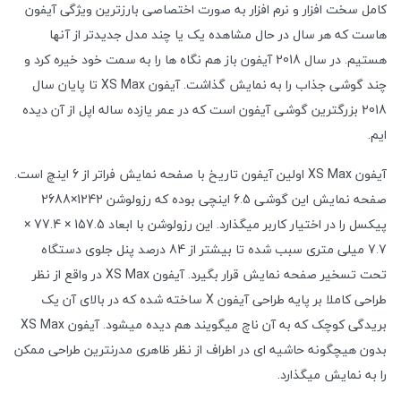
کامل سخت افزار و نرم افزار به صورت اختصاصی بارزترین ویژگی آیفون
هاست که هر سال در حال مشاهده یک یا چند مدل جدیدتر از آنها
هستیم. در سال 2018 آیفون باز هم نگاه ها را به سمت خود خیره کرد و
چند گوشی جذاب را به نمایش گذاشت. آیفون XS Max تا پایان سال
2018 بزرگترین گوشی آیفون است که در عمر یازده ساله اپل از آن دیده
ایم.
آیفون XS Max اولین آیفون تاریخ با صفحه نمایش فراتر از 6 اینچ است.
صفحه نمایش این گوشی 6.5 اینچی بوده که رزولوشن 1242×2688
پیکسل را در اختیار کاربر میگذارد. این رزولوشن با ابعاد 157.5 × 77.4 ×
7.7 میلی متری سبب شده تا بیشتر از 84 درصد پنل جلوی دستگاه
تحت تسخیر صفحه نمایش قرار بگیرد. آیفون XS Max در واقع از نظر
طراحی کاملا بر پایه طراحی آیفون X ساخته شده که در بالای آن یک
بریدگی کوچک که به آن ناچ میگویند هم دیده میشود. آیفون XS Max
بدون هیچگونه حاشیه ای در اطراف از نظر ظاهری مدرنترین طراحی ممکن
را به نمایش میگذارد.