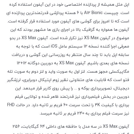
اپل مثل همیشه از پردازنده اختصاصی خود در این آیفون استفاده کرده
است. چیپست A12 Bionic با 6 هسته پردازشی قدرتمندترین پردازنده ای
است که تا امروز برای گوشی های آیفون مورد استفاده قرار گرفته است.
آیفون ها همواره به گرافیک بالا در اجرای بازی ها مشهور بودند که این
موضوع در آیفون XS Max نیز تکرار شده است. آیفون XS Max در بدو
معرفی اجرا کننده نسخه 12 سیستم عامل iOS است که با توجه به
سابقه اپل باید تا چند سال منتظر به روزرسانی این گوشی و دریافت
نسخه های بعدی باشیم. آیفون XS Max به دوربین دوگانه 12+12
مگاپیکسلی مجهز هست. لنز اول به صورت واید و لنز دوم به صورت تله
فتو است که قابلیت های متفاوتی نظیر زوم اپتیکال دوبرابری، لرزشگیر
دیجیتال، تصویربرداری بوکه و ... را پیش روی کاربر قرار میدهد. این
دوربین در بخش فیلمبرداری نیز قدرتمند ظاهر شده و توانایی فیلم
برداری با کیفیت 4K را تحت سرعت 60 فریم بر ثانیه دارد. در حالت FHD
نیز سرعت فیلم برداری به 240 فریم بر ثانیه میرسد.
آیفون XS Max در سه مدل با حافظه های داخلی 64 گیگابایت، 256