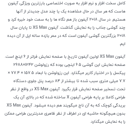
کامل سخت افزار و نرم افزار به صورت اختصاصی بارزترین ویژگی آیفون
هاست که هر سال در حال مشاهده یک یا چند مدل جدیدتر از آنها
هستیم. در سال 2018 آیفون باز هم نگاه ها را به سمت خود خیره کرد و
چند گوشی جذاب را به نمایش گذاشت. آیفون XS Max تا پایان سال
2018 بزرگترین گوشی آیفون است که در عمر یازده ساله اپل از آن دیده
ایم.
آیفون XS Max اولین آیفون تاریخ با صفحه نمایش فراتر از 6 اینچ است.
صفحه نمایش این گوشی 6.5 اینچی بوده که رزولوشن 1242×2688
پیکسل را در اختیار کاربر میگذارد. این رزولوشن با ابعاد 157.5 × 77.4 ×
7.7 میلی متری سبب شده تا بیشتر از 84 درصد پنل جلوی دستگاه
تحت تسخیر صفحه نمایش قرار بگیرد. آیفون XS Max در واقع از نظر
طراحی کاملا بر پایه طراحی آیفون X ساخته شده که در بالای آن یک
بریدگی کوچک که به آن ناچ میگویند هم دیده میشود. آیفون XS Max
بدون هیچگونه حاشیه ای در اطراف از نظر ظاهری مدرنترین طراحی ممکن
را به نمایش میگذارد.