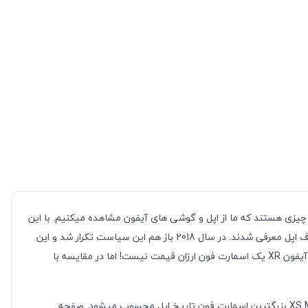
ن چیزی هستند که ما از اپل و گوشی های آیفون مشاهده میکنیم. با این
حال اپل سابقه ساخت گوشی هایی خارج از این رده را هم دارد. آیفون 5C و آیفون SE در سال های گذشته با هدف تصاحب رده های متوسط بازار از طرف اپل معرفی شدند. در سال 2018 باز هم این سیاست تکرار شد و این
بار یک گوشی در خانواده X با نام آیفون XR معرفی شد تا ارزانترین عضو خانواده ای باشد که در آن آیفون XS و آیفون XS Max نیز حضور دارند. البته آیفون XR یک اسمارت فون ارزان قیمت نیست! اما در مقایسه با
آیفون XR از نظر زبان طراحی کاملا مشابه با آیفون X و دیگر گوشی های این خانواده است. اما از نظر ابعاد صفحه نمایش، آیفون XR بعد از آیفون XS Max بزرگترین اسمارت فون تاریخ اپل محسوب میشود. صفحه