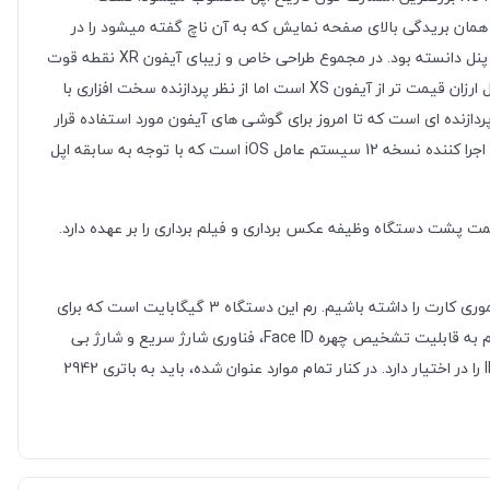
x  تراکم پیکسلی 326 را ایجاد میکند. بر خلاف آیفون XS این گوشی از پنل IPS استفاده میکند اما همان بریدگی بالای صفحه نمایش که به آن ناچ گفته میشود را در
اختیار دارد. اپل در هنگام معرفی این محصول با قدرت تمام از صفحه نمایش IPS گوشی آیفون XR دفاع کرد و آن را بهترین صفحه نمایش دنیا با این پنل دانسته بود. در مجموع طراحی خاص و زیبای آیفون XR نقطه قوت
این گوشی است که از این نظر تفاوت خاصی با مدل های پرمیوم این خانواده یعنی آیفون XS و آیفون XS Max ندارد.با وجود اینکه آیفون XR یک مدل ارزان قیمت تر از آیفون XS است اما از نظر پردازنده سخت افزاری با
 آیفون استفاده کرده است. چیپست A12 Bionic با 6 هسته پردازشی قدرتمندترین پردازنده ای است که تا امروز برای گوشی های آیفون مورد استفاده قرار
گرفته است. آیفون ها همواره به گرافیک بالا در اجرای بازی ها مشهور بودند که این موضوع در آیفون XR نیز تکرار شده است. آیفون XR در بدو معرفی اجرا کننده نسخه 12 سیستم عامل iOS است که با توجه به سابقه اپل
در دوربین آن بدانیم. جایی که خبری از دوربین دوگانه نیست. تنها یک سنسور 12 مگاپیکسلی در قسمت پشت دستگاه وظیفه عکس برداری و فیلم برداری را بر عهده دارد.
آیفون XR در سه مدل با حافظه های داخلی 64 گیگابایت، 128گیگابایت و 256 گیگابایت عرضه میشود که البته نباید انتظار افزایش حافظه توسط مموری کارت را داشته باشیم. رم این دستگاه 3 گیگابایت است که برای
یک گوشی با سیستم عامل روان iOS بسیار ایده آل است. آیفون XR بسیاری از قابلیت های شاخص آیفون XS را هم در اختیار دارد که از آنها میتوانیم به قابلیت تشخیص چهره Face ID، فناوری شارژ سریع و شارژ بی
سیم و استاندارد مقاومت در برابر آب و گرد و غبار اشاره کرد که البته این استاندارد نسبت به آیفون XS اندکی پایینتر است. آیفون XR گواهینامه IP67 را در اختیار دارد. در کنار تمام موارد عنوان شده، باید به باتری 2942