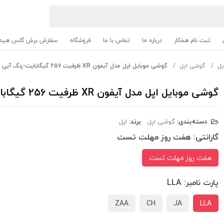
ثبت نام همکار
درباره ما
تماس با ما
فروشگاه
سفارش برش گلس هیدر
یل
گوشی اپل
گوشی موبایل اپل مدل آیفون XR ظرفیت 256 گیگابایت-رنگ آبی
گوشی موبایل اپل مدل آیفون XR ظرفیت 256 گیگابایت-رنگ آبی
دسته‌بندی:
گوشی اپل
برند:
اپل
گارانتی:
هفت روز مهلت تست
هفت روز مهلت تست
پارت نامبر:
LLA
ZAA
CH
JA
LLA