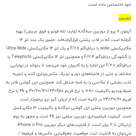
خود اختصاص داده است.
دوربین
آیفون 11 پرو از دوربین سه‌گانه (واید، تله فوتو و فوق عریض) بهره
گرفته است که در قاب پشتی قرارگرفته‌اند. حضور یک عدد لنز 12
مگاپیکسلی wide با دیافراگم F/1.8 و یک لنز 12 مگاپیکسلی Ultra Wide
با گشودگی دیافراگم F/2.4 و همچنین لنز 12 مگاپیکسلی Telephoto با
دیافراگم F/2.0 این اجازه را به کاربران خود می‌دهد تا بتواند در زوایایی
مختلف و حتی در فاصله‌های دور و نزدیک عکس‌برداری کنند و تجربه
لذت بخشی از عکاسی را به شما منتقل کند. همچنین این گوشی قادر به
ضبط ویدیو باکیفیت 1080 با نرخ فریم 30/60/120/240fps و 4k با نرخ
فریم 24/30/60 در ثانیه است که از لرزش گیر نیز برخوردار است.
همچنین دوربین سلفی این گوشی دوگانه و باکیفیت 12 مگاپیکسل
است. کیفیت فیلم‌برداری دوربین سلفی نیز 4k است و مجهز به زوم
اپتیکال تا 2 برابر است. از قابلیت‌های دیگر دوربین iPhone 11 Pro
می‌توان به قابلیت ثبت موقعیت جغرافیایی عکس‌ها و فیلم‌ها /