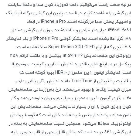
در لبه سمت راست می‌توانیم دکمه کم‌وزیاد کردن صدا و دکمهٔ سایلنت
این گوشی را مشاهده کنیم. در قسمت پایین این گوشی درگاه لایتنینگ
و اسپیکر پخش صدا قرارگرفته است. iPhone 11 Pro در ابعاد
8.1×71.4×144 میلی‌متر طراحی و ساخته‌شده و وزن این گوشی معادل
188 گرم اعلام‌شده است. نمایشگر گوشی iPhone 11 Pro از یک نمایشگر
5.8 اینچی که از نوع Super Retina XDR OLED ساخته‌شده است.
رزولوشن این صفحه‌نمایش 2436×1125 پیکسل و با داشت تراکم 458
پیکسل در هر اینچ شارپ قادر به نمایش تصاویر باکیفیت و وضوح‌بالا
است. نمایشگر آیفون ۱۱ پرو مکس از HDR10 بهره گرفته است که
باقابلیت پشتیبانی از True Tone دامنه نمایش رنگی بالایی دارد و
میزان کیفیت رنگ‌ها را بهبود می‌بخشد. نرخ به‌روزرسانی صفحه‌نمایش
۱۲۰ هرتز در آیفون 11 پرو همه‌چیز بسیار نرم و روان جلوه می‌دهد و کار
کردن و بازی کردن با آن را بسیار لذت‌بخش می‌کند. صفحه‌نمایش این
تلفن همراه هوشمند از جنس شیشه ضد خش است که توسط پوشش
اولئوفوبیک محافظ می‌شود. همچنین نسبت صفحه‌نمایش به بدنه در
این گوشی 82.1 درصد است که بخش قابل‌توجهی از قاب جلویی را به