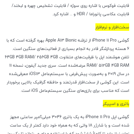
قابلیت فوکوس با اشاره روی سوژه / قابلیت تشخیص چهره و لبخند/
قابلیت عکاسی پانوراما / HDR و ... اشاره کرد.
سخت‌افزار و نرم‌افزار
گوشی iPhone 11 Pro از تراشه Apple A13 Bionic بهره گرفته است که با
6 هسته پردازشگر قادر به انجام بسیاری از فعالیت‌های سنگین است.
تلفن هوشمند اپل با ظرفیت‌های متفاوت 64GB 4GB RAM/ 256GB 4GB
RAM/ 512GB 4GB RAM عرضه‌شده است. سری جدید آیفون، نسخه 11
در سال 2019 و به‌صورت پیش‌فرض با سیستم‌عامل iOS13 معرفی‌شده
است. این گوشی از سخت‌افزار قدرتمند و حافظه گرافیک بالایی برخوردار
است که مناسب برای بازی‌های سنگین سیستم‌عامل iOS است.
باتری و اسپیکر
گوشی اپل iPhone 11 Pro به یک باتری 3046 میلی‌آمپر ساعتی مجهز
شده است و با شارژر 18 واتی که به همراه خود دارد کمتر از یک ساعت
زمان نیاز دارد تا کاملاً شارژ شود که با استفاده مدام می‌تواند تا یک روز