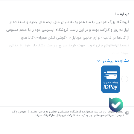
درباره ما
فروشگاه بزرگ «جانبی با ما» همواره به دنبال خلق ایده های جدید و استفاده از
ابزار به روز و کارآمد بوده و در این راستا فروشگاه اینترنتی خود را با حجم متنوعی
از کالاها در قالب «لوازم جانبی موبایل»، «گوشی تلفن همراه»،«کالا های
دیجیتال»،«لوازم برقی » و… جهت خرید سریع و راحت مشتریان خود راه اندازی
نموده است.
مشاهده بیشتر
این فروشگاه تمام تلاش خود را نموده تا کالاهایی با کیفیت و با حداقل قیمت
عرضه نماید.
تلفن تماس :
3847 088 0912
| آدرس : یزد - بلوار منتظر قائم - مابین بانک ملت
و ملی طبقه زیرین عکاسی
©
تمامی حقوق این سایت متعلق به
فروشگاه اینترنتی جانبی با ما
می باشد. | طراحی و کد
نویسی:
سپکام سیستم
اجرا و توسعه
:
شرکت دیجیتال مارکتینگ سپتا