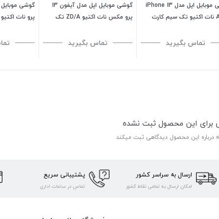
گوشی موبایل اپل مدل iPhone 13
گوشی موبایل اپل مدل آیفون 13
AH/A نات اکتیو تک سیم کارت
پرو مکس نات اکتیو ZD/A تک
ظرفیت 128 گیگابایت - رم 4
سیم کارت ظرفیت 1 ترابایت
ظرفیت 512 گیگابایت
ایت
تماس بگیرید
تماس بگیرید
تما
ی برای این محصول ثبت نشده
ه درباره این محصول دیدگاهی ثبت میکند
ارسال به سراسر کشور
پشتیبانی سریع
امکان ارسال به تمامی نقاط کشور
تماس در ساعات اداری