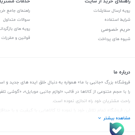
راهنمای خرید از سایت
خدمات مشتریا
رویه ارسال سفارشات
راهنمای جامع خری
شرایط استفاده
سوالات متداول
رویه های بازگرداند
حریم خصوصی
قوانین و مقررات
شیوه های پرداخت
درباره ما
فروشگاه بزرگ «جانبی با ما» همواره به دنبال خلق ایده های جدید و استفاد
را با حجم متنوعی از کالاها در قالب «لوازم جانبی موبایل»، «گوشی تل
راحت مشتریان خود راه اندازی نموده است.
این فروشگاه تمام تلاش خود را نموده تا کالاهایی با کیفیت و با حدا
مشاهده بیشتر
تلفن تماس :
3847 088 0912
| آدرس : یزد - بلوار منتظر قائم - ما