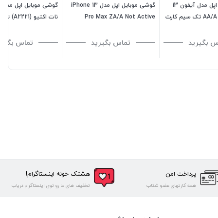
گوشی موبایل اپل مدل آیفون 13
گوشی موبایل اپل مدل iPhone 13
پرو نات اکتیو AA/A تک سیم کارت
Pro Max ZA/A Not Active
نات اکتیو (
ظرفیت 256 گیگابایت - رم 6
گیگابایت
گیگابایت - ویتنام
س بگیرید
تماس بگیرید
تماس بگیری
پرداخت امن
هشتک خونه اینستاگرام!
همه کارتهای عضو شتاب
تخفیف های ما رو توی اینستاگرام دریاب