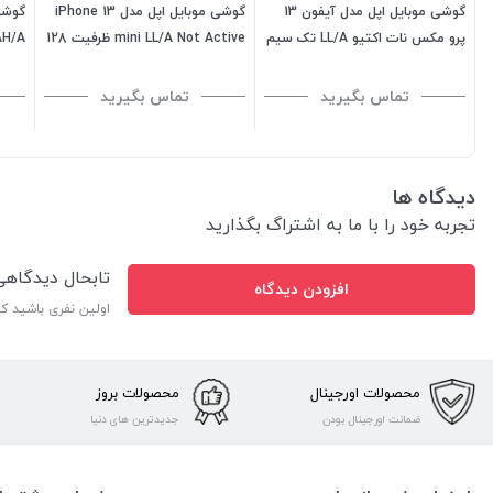
گوشی موبایل اپل مدل آیفون 13
گوشی موبایل اپل مدل iPhone 13
پرو مکس نات اکتیو LL/A تک سیم
mini LL/A Not Active ظرفیت 128
کارت ظرفیت 256 گیگابایت
گیگابایت - رم 4 گیگابایت
گیگاب
تماس بگیرید
تماس بگیرید
دیدگاه ها
تجربه خود را با ما به اشتراگ بگذارید
تابحال دیدگاه
افزودن دیدگاه
اولین نفری باشید ک
محصولات اورجینال
محصولات بروز
ضمانت اورجینال بودن
جدیدترین های دنیا