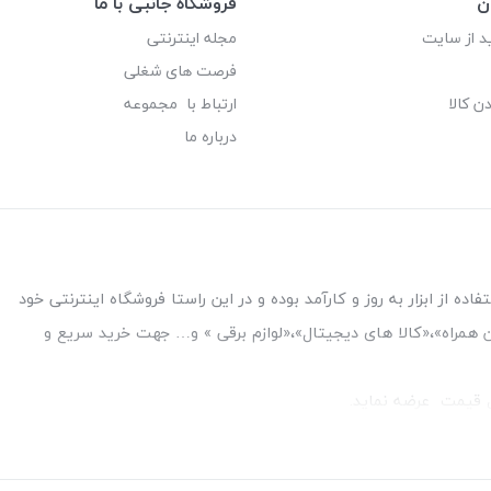
ن
فروشگاه جانبی با ما
د از سایت
مجله اینترنتی
فرصت های شغلی
ن کالا
ارتباط با مجموعه
درباره ما
ه از ابزار به روز و کارآمد بوده و در این راستا فروشگاه اینترنتی خود
فن همراه»،«کالا های دیجیتال»،«لوازم برقی » و… جهت خرید سریع و
قل قیمت عرضه نماید.
بین بانک ملت و ملی طبقه زیرین عکاسی