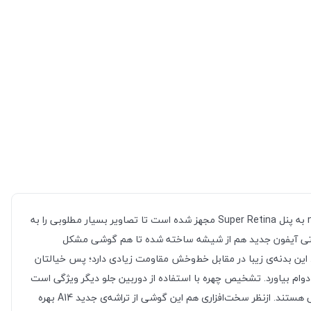
گوشی موبایل «iPhone 12 mini» پرچم‌دار جدید شرکت اپل است که با چند ویژگی جدید و دوربین دوگانه روانه بازار شده است. نمایشگر آیفون 12 mini به پنل Super Retina مجهز ‌شده است تا تصاویر بسیار مطلوبی را به
5. اینچی‌اش، حدود 476 پیکسل را در هر اینچ جا داده است. قاب پشتی آیفون جدید هم از شیشه ساخته‌ شده تا هم گوشی مشکل
این بدنه­‌ی زیبا در مقابل خط‌‌وخش مقاومت زیادی دارد؛ پس خیالتان
ر به‌‌راحتی روی آیفون 12 mini تأثیر نمی‌‌گذارد، راحت باشد. آیفون جدید می‌تواند به مدت 30 دقیقه در عمق 6 متری آب دوام بیاورد. تشخیص چهره با استفاده از دوربین جلو دیگر ویژگی است
که در آیفون جدید اپل به کار گرفته شده است. قابلیت اتصال به شبکه­‌های 4G و 5G، بلوتوث نسخه‌ 5، نسخه­‌ی 14.1 از iOS دیگر ویژگی‌های این گوشی هستند. ازنظر سخت‌‌افزاری هم این گوشی از تراشه­‌ی جدید A14 بهره