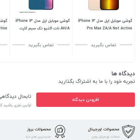
گوشی موبایل اپل مدل iPhone 13
گوشی موبایل اپل مدل iPhone 13
Pro Max ZA/A Not Active
AH/A نات اکتیو تک سیم کارت
ظرفیت 256 گیگابایت - رم 6
ظرفیت 128 گیگابایت - رم 4
گیگابایت
گیگابایت
6 گیگابایت
تماس بگیرید
تماس بگیرید
دیدگاه ها
تجربه خود را با ما به اشتراگ بگذارید
تابحال دیدگاه
افزودن دیدگاه
اولین نفری باشید ک
محصولات اورجینال
محصولات بروز
ضمانت اورجینال بودن
جدیدترین های دنیا