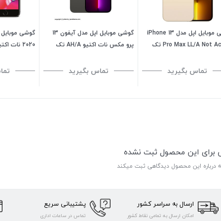
گوشی موبایل اپل مدل iPhone 13
گوشی موبایل اپل مدل آیفون 13
Pro Max LL/A Not Active تک
پرو مکس نات اکتیو AH/A تک
سیم کارت ظرفیت 512 گیگابایت رم
سیم کارت ظرفیت 128 گیگابایت
کارت ظرفیت 256 گیگابایت
تماس بگیرید
تماس بگیرید
تما
ی برای این محصول ثبت نشده
ه درباره این محصول دیدگاهی ثبت میکند
ارسال به سراسر کشور
پشتیبانی سریع
امکان ارسال به تمامی نقاط کشور
تماس در ساعات اداری