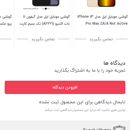
گوشی موبایل اپل مدل iPhone 13
گوشی موبایل اپل مدل آیفون 11
Pro Max ZA/A Not Active
نات اکتیو (A2221) تک سیم کارت
ظرفیت 256 گیگابایت - رم 6
ظرفیت 128 گیگابایت رم 4
سیم کارت ظرف
گیگابایت
گیگابایت - ویتنام
تماس بگیرید
تماس بگیرید
دیدگاه ها
تجربه خود را با ما به اشتراگ بگذارید
افزودن دیدگاه
تابحال دیدگاهی برای این محصول ثبت نشده
اولین نفری باشید که درباره این محصول دیدگاهی ثبت میکند
محصولات اورجینال