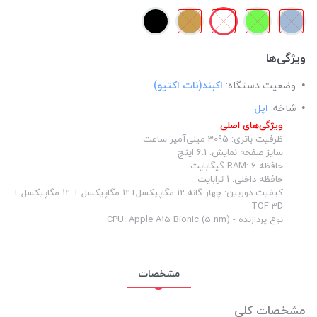
ویژگی‌ها
وضعیت دستگاه:
اکبند(نات اکتیو)
شاخه:
اپل
ویژگی‌های اصلی
ظرفیت باتری: 3095 میلی‌آمپر ساعت
سایز صفحه نمایش: 6.1 اینچ
حافظه RAM: 6 گیگابایت
حافظه داخلی: 1 ترابایت
کیفیت دوربین: چهار گانه 12 مگاپیکسل+12 مگاپیکسل + 12 مگاپیکسل +
TOF 3D
نوع پردازنده - CPU: Apple A15 Bionic (5 nm)
مشخصات
مشخصات کلی