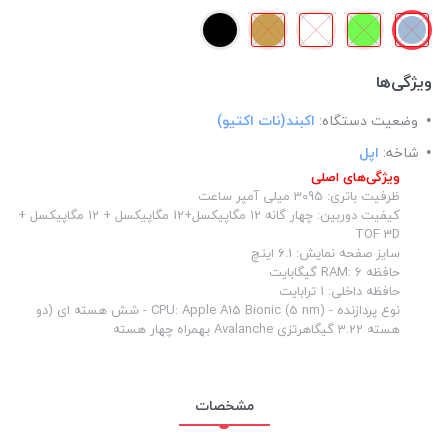
ویژگی‌ها
وضعیت دستگاه:
اکبند(نات اکتیو)
شاخه:
اپل
ویژگی‌های اصلی
ظرفیت باتری: 3095 میلی آمپر ساعت
کیفیت دوربین: چهار گانه 12 مگاپیکسل+12 مگاپیکسل + 12 مگاپیکسل +
TOF 3D
سایز صفحه نمایش: 6.1 اینچ
حافظه RAM: 6 گیگابایت
حافظه داخلی: 1 ترابایت
نوع پردازنده - CPU: Apple A15 Bionic (5 nm) - شش هسته ای (دو
هسته 3.22 گیگاهرتزی Avalanche بهمراه چهار هسته
مشخصات