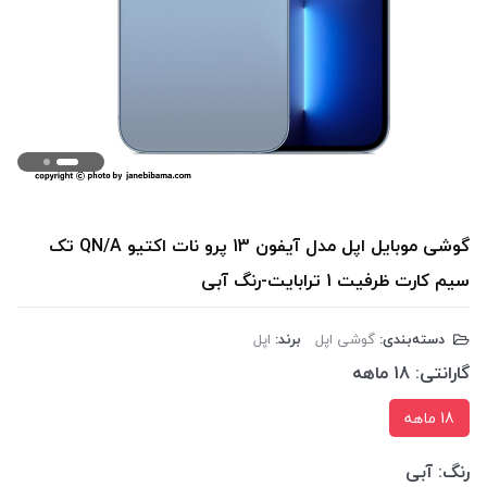
گوشی موبایل اپل مدل آیفون 13 پرو نات اکتیو QN/A تک
سیم کارت ظرفیت 1 ترابایت-رنگ آبی
دسته‌بندی:
گوشی اپل
برند:
اپل
گارانتی:
18 ماهه
18 ماهه
رنگ:
آبی