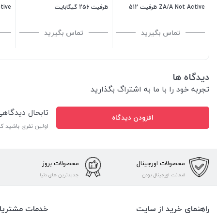
ZA/A Not Active ظرفیت 512
ظرفیت 256 گیگابایت
گیگابایت - رم 4 گیگابایت
رم 4 گیگابایت هند تک سیمکارت
تماس بگیرید
تماس بگیرید
دیدگاه ها
تجربه خود را با ما به اشتراگ بگذارید
تابحال دیدگاه
افزودن دیدگاه
اولین نفری باشید ک
محصولات اورجینال
محصولات بروز
ضمانت اورجینال بودن
جدیدترین های دنیا
راهنمای خرید از سایت
خدمات مشتریا