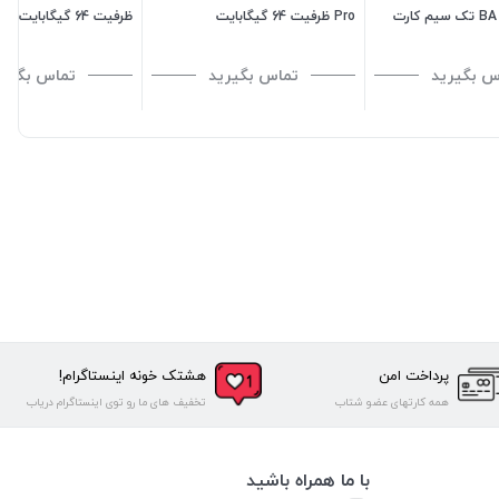
پرو نات اکتیو BA تک سیم کارت
Pro ظرفیت 64 گیگابایت
ظرفیت 64 گیگابایت
س بگیرید
تماس بگیرید
تماس بگیری
پرداخت امن
هشتک خونه اینستاگرام!
همه کارتهای عضو شتاب
تخفیف های ما رو توی اینستاگرام دریاب
با ما همراه باشید