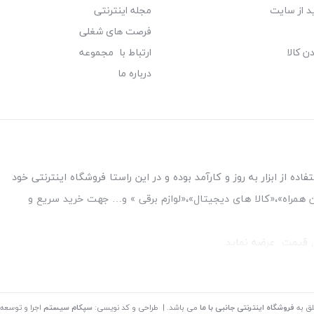
د از سایت
مجله اینترنتی
فرصت های شغلی
ن کالا
ارتباط با مجموعه
درباره ما
ه از ابزار به روز و کارآمد بوده و در این راستا فروشگاه اینترنتی خود
فن همراه»،«کالا های دیجیتال»،«لوازم برقی » و… جهت خرید سریع و
قل قیمت عرضه نماید.
بین بانک ملت و ملی طبقه زیرین عکاسی
لق به
فروشگاه اینترنتی جانبی با ما
می باشد. | طراحی و کد نویسی:
سپکام سیستم
اجرا و توسعه