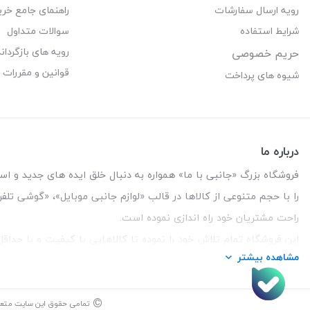
رویه ارسال سفارشات
راهنمای جامع خری
شرایط استفاده
سوالات متداول
رویه های بازگرداند
حریم خصوصی
قوانین و مقررات
شیوه های پرداخت
درباره ما
فروشگاه بزرگ «جانبی با ما» همواره به دنبال خلق ایده های جدید و استفاد
را با حجم متنوعی از کالاها در قالب «لوازم جانبی موبایل»، «گوشی تل
راحت مشتریان خود راه اندازی نموده است.
این فروشگاه تمام تلاش خود را نموده تا کالاهایی با کیفیت و با حدا
مشاهده بیشتر
تلفن تماس :
3847 088 0912
| آدرس : یزد - بلوار منتظر قائم - ما
©
تمامی حقوق این سایت متع