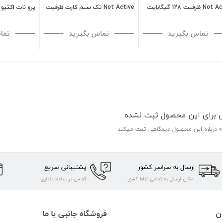
Not Active ظرفیت 128 گیگابایت
Not Active تک سیم کارت ظرفیت
128 گیگابایت رم 4 گیگابایت - هند
ظرفیت 128 گیگابایت
تماس بگیرید
تماس بگیرید
تما
ی برای این محصول ثبت نشده
ه درباره این محصول دیدگاهی ثبت میکند
ارسال به سراسر کشور
پشتیبانی سریع
امکان ارسال به تمامی نقاط کشور
تماس در ساعات اداری
ن
فروشگاه جانبی با ما