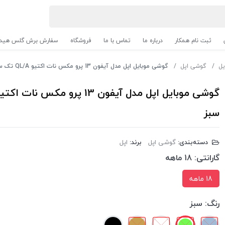
ثبت نام همکار
درباره ما
تماس با ما
فروشگاه
سفارش برش گلس هیدر
یل
گوشی اپل
گوشی موبایل اپل مدل آیفون 13 پرو مکس نات اکتیو QL/A تک سیم کارت ظرفیت 256 گیگابایت-رنگ سبز
سبز
دسته‌بندی:
گوشی اپل
برند:
اپل
گارانتی:
18 ماهه
18 ماهه
رنگ:
سبز