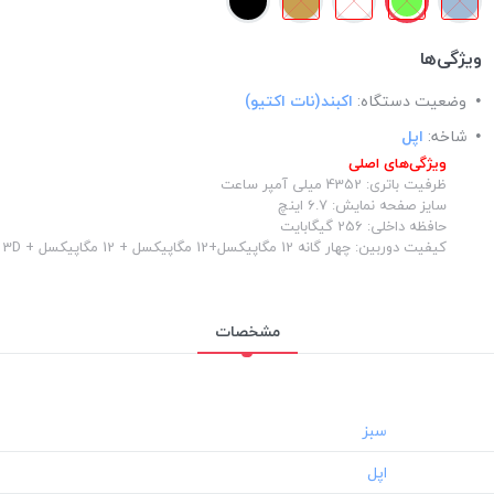
ویژگی‌ها
وضعیت دستگاه:
اکبند(نات اکتیو)
شاخه:
اپل
ویژگی‌های اصلی
ظرفیت باتری: 4352 میلی آمپر ساعت
سایز صفحه نمایش: 6.7 اینچ
حافظه داخلی: 256 گیگابایت
کیفیت دوربین: چهار گانه 12 مگاپیکسل+12 مگاپیکسل + 12 مگاپیکسل + TOF 3D
مشخصات