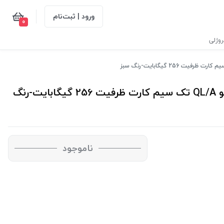
ورود | ثبت‌نام
0
وژلی
گوشی موبایل اپل مدل آیفون 13 پرو مکس نات اکتیو QL/A تک سیم کارت ظرفیت 256 گیگابایت-رنگ
ناموجود