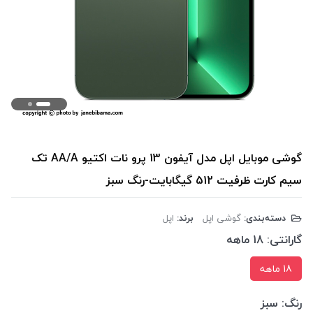
گوشی موبایل اپل مدل آیفون 13 پرو نات اکتیو AA/A تک
سیم کارت ظرفیت 512 گیگابایت-رنگ سبز
دسته‌بندی:
گوشی اپل
برند:
اپل
گارانتی:
18 ماهه
18 ماهه
رنگ:
سبز