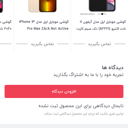
گوشی موبایل اپل مدل آیفون 11
گوشی موبایل اپل مدل iPhone 13
نات اکتیو (A2221) تک سیم کارت
Pro Max ZA/A Not Active
ظرفیت 128 گیگابایت رم 4
ظرفیت 256 گیگابایت - رم 6
کارت ظرفیت 256
گیگابایت - ویتنام
گیگابایت
تماس بگیرید
تماس بگیرید
دیدگاه ها
تجربه خود را با ما به اشتراگ بگذارید
افزودن دیدگاه
تابحال دیدگاهی برای این محصول ثبت نشده
اولین نفری باشید که درباره این محصول دیدگاهی ثبت میکند