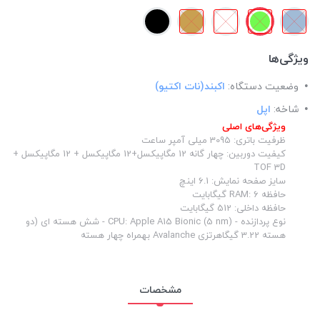
ویژگی‌ها
وضعیت دستگاه:
اکبند(نات اکتیو)
شاخه:
اپل
ویژگی‌های اصلی
ظرفیت باتری: 3095 میلی آمپر ساعت
کیفیت دوربین: چهار گانه 12 مگاپیکسل+12 مگاپیکسل + 12 مگاپیکسل +
TOF 3D
سایز صفحه نمایش: 6.1 اینچ
حافظه RAM: 6 گیگابایت
حافظه داخلی: 512 گیگابایت
نوع پردازنده - CPU: Apple A15 Bionic (5 nm) - شش هسته ای (دو
هسته 3.22 گیگاهرتزی Avalanche بهمراه چهار هسته
مشخصات