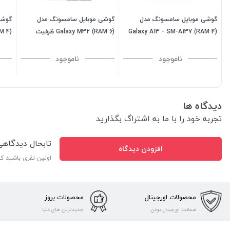
گوشی موبایل سامسونگ مدل
گوشی موبایل سامسونگ مدل
گوشی
Galaxy A13 - SM-A137 (RAM 4)
Galaxy M32 (RAM 6) ظرفیت
M 4)
ظرفیت 64GB - آبی (ویتنام)
128GB-آبی روشن
ظرفیت 128GB - سف
ناموجود
ناموجود
دیدگاه ها
تجربه خود را با ما به اشتراگ بگذارید
تابحال دیدگاه
افزودن دیدگاه
اولین نفری باشید ک
محصولات اورجینال
محصولات بروز
ضمانت اورجینال بودن
جدیدترین های دنیا