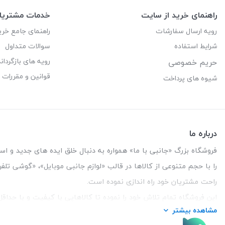
راهنمای خرید از سایت
خدمات مشتریا
رویه ارسال سفارشات
راهنمای جامع خری
شرایط استفاده
سوالات متداول
رویه های بازگرداند
حریم خصوصی
قوانین و مقررات
شیوه های پرداخت
درباره ما
فروشگاه بزرگ «جانبی با ما» همواره به دنبال خلق ایده های جدید و استفاد
را با حجم متنوعی از کالاها در قالب «لوازم جانبی موبایل»، «گوشی تل
راحت مشتریان خود راه اندازی نموده است.
این فروشگاه تمام تلاش خود را نموده تا کالاهایی با کیفیت و با حدا
مشاهده بیشتر
تلفن تماس :
3847 088 0912
| آدرس : یزد - بلوار منتظر قائم - ما