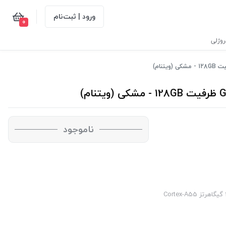
ورود | ثبت‌نام
0
وژلی
ناموجود
نوع پردازنده - CPU: Exynos 850 (8nm) / هشت هسته‌ای / (چهار هسته 2.0 گیگاهرتز Cortex-A55