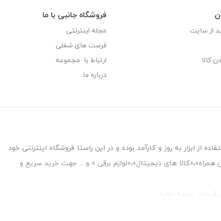
ن
فروشگاه جانبی با ما
د از سایت
مجله اینترنتی
فرصت های شغلی
ن کالا
ارتباط با مجموعه
درباره ما
ه از ابزار به روز و کارآمد بوده و در این راستا فروشگاه اینترنتی خود
فن همراه»،«کالا های دیجیتال»،«لوازم برقی » و… جهت خرید سریع و
قل قیمت عرضه نماید.
بین بانک ملت و ملی طبقه زیرین عکاسی