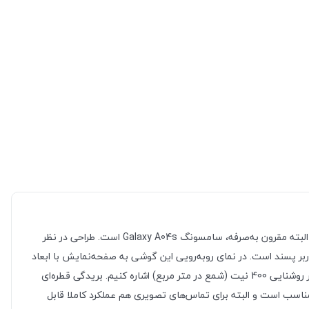
بدون شک گوشی‌های هوشمند سری A سامسونگ در بین رقبا توانسته‌اند عملکرد بسیار خوبی را به‌نمایش بگذارند. یکی از این گوشی‌های با‌کیفیت و البته مقرون به‌صرفه، سامسونگ Galaxy A04s است. طراحی در نظر
ر پسند است. در نمای رو‌به‌رویی این گوشی به صفحه‌نمایش با ابعاد
6.5 اینچ و رزولوشن 720×1600 پیکسل از نوع PLS مجهز شده است. صفحه‌نمایشی که از قابلیت‌های آن می‌توانیم به نرخ بروزرسانی 90 هرتز و حداکثر روشنایی 400 نیت (شمع در متر مربع) اشاره کنیم. بریدگی قطره‌ای
ای داده که برای ثبت تصاویر در نور روز مناسب است و البته برای تماس‌های تصویری هم عملکرد کاملا قابل