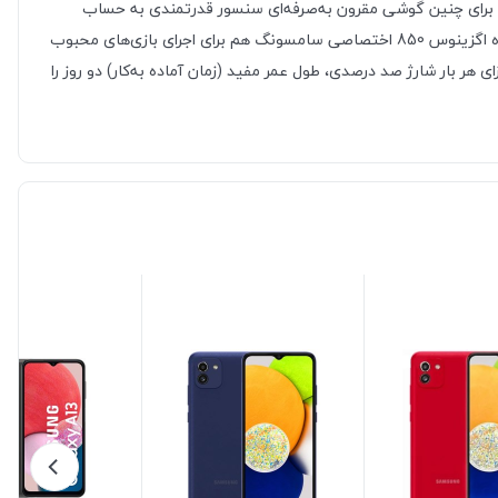
ر گرفته شده است. سنسور دوربین اصلی با رزولوشن 50 مگاپیکسل که باید بگوییم برای چنین گوشی مقرون به‌صرفه‌ای سنسور قدرتمندی به حساب
می‌آید در کنار دو سنسور 2 مگاپیکسل از نوع سنجش عمق و ماکرو، سنسور‌های دوربین سه‌گانه سامسونگ Galaxy A04s را تشکیل می‌دهند. پردازنده اگزینوس 850 اختصاصی سامسونگ هم برای اجرای بازی‌های محبوب
ای کاربردی، عملکرد قابل قبولی دارد. در نهایت هم باتری با میزان ظرفیت 5000 میلی‌آمپر‌ساعت سبب شده تا سامسونگ Galaxy A04s به ازای هر بار شارژ صد درصدی، طول عمر مفید (زمان آماده به‌کار) دو روز را