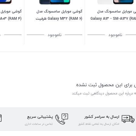
 موبایل سامسونگ مدل
گوشی موبایل سامسونگ مدل
گوشی موبایل
Galaxy A13 - SM-A137 (RA
Galaxy M32 (RAM 6) ظرفیت
ید (ویتنام)
128GB-مشکی
128GB - قرمز
ناموجود
ناموجود
ن
ی برای این محصول ثبت نشده
ه درباره این محصول دیدگاهی ثبت میکند
ارسال به سراسر کشور
پشتیبانی سریع
امکان ارسال به تمامی نقاط کشور
تماس در ساعات اداری