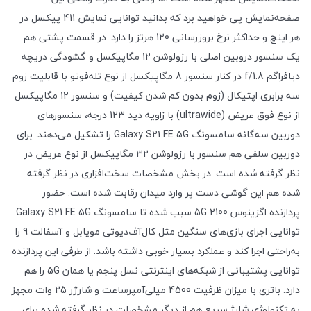
صفحه‌نمایش پی‌ خواهید برد که بدانید توانایی نمایش 411 پیکسل در
هر اینچ و حداکثر نرخ بروزرسانی 120 هرتز را دارد. در قسمت پشتی هم
یک سنسور دروبین اصلی با رزولوشن 12 مگاپیکسل و گشودگی دریچه
دیافراگم f/1.8 در کنار سنسور 8 مگاپیکسل از نوع تله‌فوتو با قابلیت زوم
سه برابری اپتیکال (زوم بدون کم شدن کیفیت) و سنسور 12 مگاپیکسل
از نوع فوق عریض (ultrawide) با زاویه دید 123 درجه، سنسور‌های
دوربین سه‌گانه سامسونگ Galaxy S21 FE 5G را تشکیل می‌دهند. برای
دوربین سلفی هم سنسور با رزولوشن 32 مگاپیکسل از نوع عریض در
نظر گرفته شده است. در بخش مشخصات سخت‌افزاری در نظر گرفته
شده هم این گوشی دست پر وارد میدان رقابت شده است. حضور
پردازنده اگزینوس 2100 5G سبب شده تا سامسونگ Galaxy S21 FE 5G
توانایی اجرای بازی‌های سنگین مثل کال‌آف‌دیوتی مویابل و آسفالت 9 را
به‌راحتی اجرا کند و عملکرد بسیار خوبی داشته باشد. از طرفی این پردازنده
توانایی پشتیبانی از شبکه‌های اینترنتی نسل پنجم یا همان 5G را هم
دارد. باتری با میزان ظرفیت 4500 میلی‌آمپر‌ساعت و شارژر 25 وات مجهز
به تکنولوژی شارژ سریع هم از دیگر مشخصات در نظر گرفته شده برای