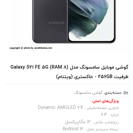
گوشی موبایل سامسونگ مدل Galaxy S21 FE 5G (RAM 8)
ظرفیت 256GB - خاکستری (ویتنام)
دسته‌بندی:
گوشی سامسونگ
ویژگی‌های اصلی :
Dynamic AMOLED 2X
فناوری صفحه‌نمایش :
6.4
اندازه :
12 مگاپیکسل
رزولوشن عکس :
Android 12
نسخه سیستم عامل :