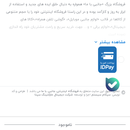
فروشگاه بزرگ «جانبی با ما» همواره به دنبال خلق ایده های جدید و استفاده از
ابزار به روز و کارآمد بوده و در این راستا فروشگاه اینترنتی خود را با حجم متنوعی
از کالاها در قالب «لوازم جانبی موبایل»، «گوشی تلفن همراه»،«کالا های
دیجیتال»،«لوازم برقی » و… جهت خرید سریع و راحت مشتریان خود راه اندازی
نموده است.
مشاهده بیشتر
این فروشگاه تمام تلاش خود را نموده تا کالاهایی با کیفیت و با حداقل قیمت
عرضه نماید.
تلفن تماس :
3847 088 0912
| آدرس : یزد - بلوار منتظر قائم - مابین بانک ملت
و ملی طبقه زیرین عکاسی
©
تمامی حقوق این سایت متعلق به
فروشگاه اینترنتی جانبی با ما
می باشد. | طراحی و کد
نویسی:
سپکام سیستم
اجرا و توسعه
:
شرکت دیجیتال مارکتینگ سپتا
ناموجود