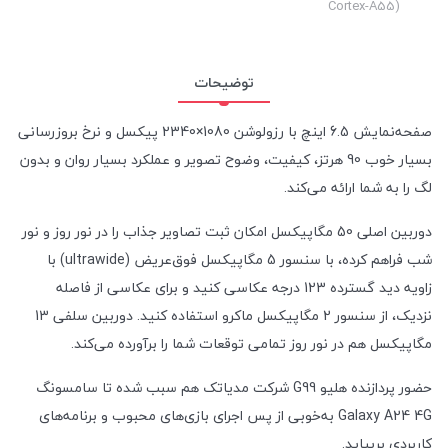
Cortex-A55)
توضیحات
صفحه‌نمایش 6.5 اینچ با رزولوشن 1080×2340 پیکسل و نرخ بروزرسانی
بسیار خوب 90 هرتز، کیفیت، وضوح تصویر و عملکرد بسیار روان و بدون
لگ را به شما ارائه می‌کند.
دوربین اصلی 50 مگاپیکسل امکان ثبت تصاویر جذاب را در نور روز و نور
شب فراهم کرده، با سنسور 5 مگاپیکسل فوق‌عریض (ultrawide) با
زاویه دید گسترده 123 درجه عکاسی کنید و برای عکاسی از فاصله
نزدیک، از سنسور 2 مگاپیکسل ماکرو استفاده کنید. دوربین سلفی 13
مگاپیکسل هم در نور روز تمامی توقعات شما را برآورده می‌کند.
حضور پردازنده هلیو G99 شرکت مدیاتک هم سبب شده تا سامسونگ
Galaxy A24 4G به‌خوبی از پس اجرای بازی‌های محبوب و برنامه‌های
کاربردی بربیاید.