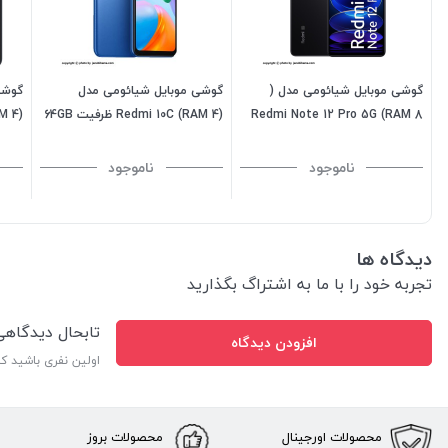
گوشی موبایل شیائومی مدل (
گوشی موبایل شیائومی مدل
گوشی
Redmi Note 12 Pro 5G (RAM 8
Redmi 10C (RAM 4) ظرفیت 64GB
ظرفیت 256GB - مشکی
128GB - خا
ناموجود
ناموجود
دیدگاه ها
تجربه خود را با ما به اشتراگ بگذارید
تابحال دیدگاه
افزودن دیدگاه
اولین نفری باشید ک
محصولات اورجینال
محصولات بروز