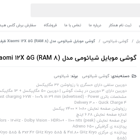
ثبت نام همکار
درباره ما
تماس با ما
فروشگاه
سفارش برش گلس هیدر
یل
گوشی شیائومی
گوشی موبایل شیائومی مدل (Xiaomi 12X 5G (RAM 8 ظرفیت 256GB - خاکستری
گوشی موبایل شیائومی مدل (Xiaomi 12X 5G (RAM 8 ظرفیت 256GB - خاکستری
دسته‌بندی:
گوشی شیائومی
برند:
شیائومی
دوربین سلفی دارای حسگری با رزولوشن 32 مگاپیکسل
دوربین دارای 3 دوربین در پشت گوشی | دوربین 50 مگاپیکسل + 13 مگاپیکسل + 5 مگاپیکسل
مشخصات باتری charging 67W - 100% in 39 min (advertised) - Power
Delivery 3.0 - Quick Charge 4
رزولوشن صفحه نمایش 1080 × 2400 پیکسل
اندازه صفحه نمایش 6.28 اینچ
نوع صفحه نمایش AMOLED - 68B colors - 120Hz - Dolby Vision - HDR10+ - 1100 nits (peak)
پردازنده ‌ی گرافیکی Adreno 650
پردازنده ‌ی مرکزی  585 & 3x2.42 GHz Kryo 585 & 4x1.80 GHz Kryo
585)