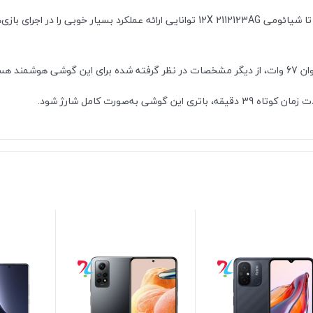
حضور پردازنده قدرتمند اسنپدراگون 870 5G شرکت کوالکام سبب شده تا شیائومی 12X 2112123AG 