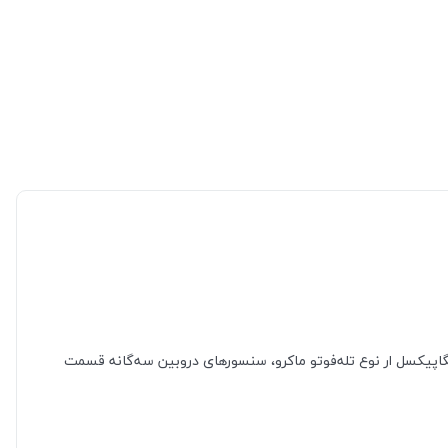
ر دوربین اصلی با رزولوشن 50 مگاپیکسل از نوع عریض (wide) در کنار سنسور 13 مگاپیکسل از نوع فوق عریض (ultrawide) و سنسور 5 مگاپیکسل ار نوع تله‌فوتو ماکرو، سنسور‌های دروبین سه‌گانه قسمت