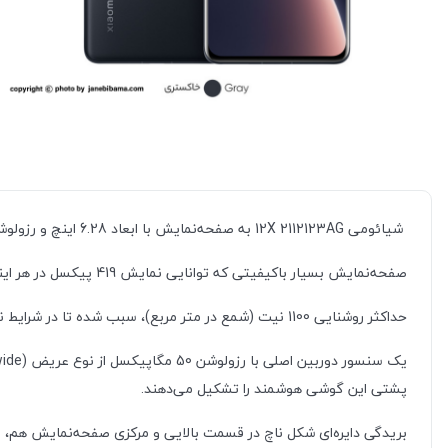
شیائومی 12X 2112123AG به صفحه‌نمایش با ابعاد 6.28 اینچ و رزولوشن 1080×2400 پیکسل از نوع امولد مجهز شده است.
صفحه‌نمایش بسیار با‌کیفیتی که توانایی نمایش 419 پیکسل در هر اینچ و نرخ بروزرسانی 120 هرتز را دارد.
حداکثر روشنایی 1100 نیت (شمع در متر مربع)، سبب شده تا در شرایط نوری متنوع، وضوح تصویر بسیار خوبی را از این صفحه‌نمایش شاهد باشید.
پشتی این گوشی هوشمند را تشکیل می‌دهند.
بریدگی دایره‌ای شکل ناچ در قسمت بالایی و مرکزی صفحه‌نمایش هم، سنسور دوربین سلفی با رزو