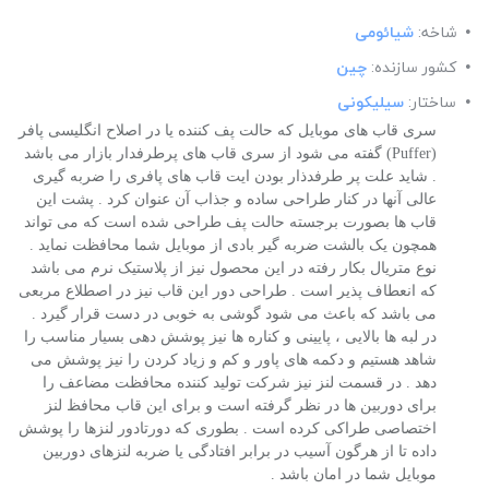
شاخه:
شیائومی
کشور سازنده:
چین
ساختار:
سیلیکونی
سری قاب های موبایل که حالت پف کننده یا در اصلاح انگلیسی پافر
(Puffer) گفته می شود از سری قاب های پرطرفدار بازار می باشد
. شاید علت پر طرفدذار بودن ایت قاب های پافری را ضربه گیری
عالی آنها در کنار طراحی ساده و جذاب آن عنوان کرد . پشت این
قاب ها بصورت برجسته حالت پف طراحی شده است که می تواند
همچون یک بالشت ضربه گیر بادی از موبایل شما محافظت نماید .
نوع متریال بکار رفته در این محصول نیز از پلاستیک نرم می باشد
که انعطاف پذیر است . طراحی دور این قاب نیز در اصطلاع مربعی
می باشد که باعث می شود گوشی به خوبی در دست قرار گیرد .
در لبه ها بالایی ، پایینی و کناره ها نیز پوشش دهی بسیار مناسب را
شاهد هستیم و دکمه های پاور و کم و زیاد کردن را نیز پوشش می
دهد . در قسمت لنز نیز شرکت تولید کننده محافظت مضاعف را
برای دوربین ها در نظر گرفته است و برای این قاب محافظ لنز
اختصاصی طراکی کرده است . بطوری که دورتادور لنزها را پوشش
داده تا از هرگون آسیب در برابر افتادگی یا ضربه لنزهای دوربین
موبایل شما در امان باشد .