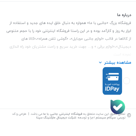
درباره ما
فروشگاه بزرگ «جانبی با ما» همواره به دنبال خلق ایده های جدید و استفاده از
ابزار به روز و کارآمد بوده و در این راستا فروشگاه اینترنتی خود را با حجم متنوعی
از کالاها در قالب «لوازم جانبی موبایل»، «گوشی تلفن همراه»،«کالا های
دیجیتال»،«لوازم برقی » و… جهت خرید سریع و راحت مشتریان خود راه اندازی
نموده است.
مشاهده بیشتر
این فروشگاه تمام تلاش خود را نموده تا کالاهایی با کیفیت و با حداقل قیمت
عرضه نماید.
تلفن تماس :
3847 088 0912
| آدرس : یزد - بلوار منتظر قائم - مابین بانک ملت
و ملی طبقه زیرین عکاسی
©
تمامی حقوق این سایت متعلق به
فروشگاه اینترنتی جانبی با ما
می باشد. | طراحی و کد
نویسی:
سپکام سیستم
اجرا و توسعه
:
شرکت دیجیتال مارکتینگ سپتا