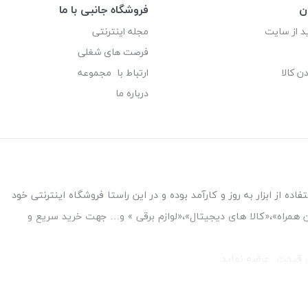
ن
فروشگاه جانبی با ما
د از سایت
مجله اینترنتی
فرصت های شغلی
ن کالا
ارتباط با مجموعه
درباره ما
ه از ابزار به روز و کارآمد بوده و در این راستا فروشگاه اینترنتی خود
فن همراه»،«کالا های دیجیتال»،«لوازم برقی » و… جهت خرید سریع و
قل قیمت عرضه نماید.
بین بانک ملت و ملی طبقه زیرین عکاسی