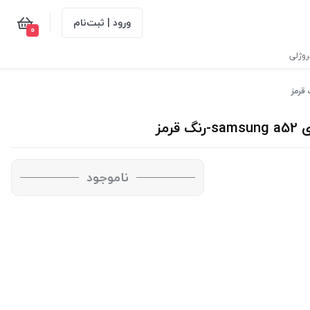
ورود | ثبت‌نام
0
وژلی
مز
ناموجود