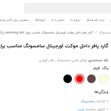
ثبت نام همکار
درباره ما
تماس با ما
فروشگاه
سفارش برش گلس هیدر
 سامسونگ
گارد پافر داخل موکت اورجینال سامسونگ مناسب برای samsung a52-رنگ قرمز
گارد پافر داخل موکت اورجینال سامسونگ مناسب برای samsung a52-رنگ قر
دسته‌بندی:
لوازم جانبی سامسونگ
,
قاب گوشی
رنگ:
قرمز
ویژگی‌ها
شاخه:
سامسونگ
کشور سازنده:
چین