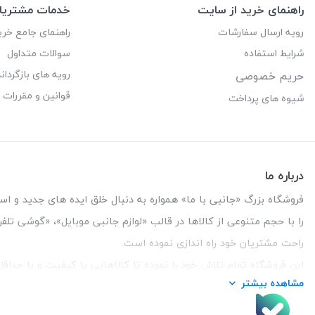
راهنمای خرید از سایت
خدمات مشتریا
رویه ارسال سفارشات
راهنمای جامع خری
شرایط استفاده
سوالات متداول
رویه های بازگرداند
حریم خصوصی
قوانین و مقررات
شیوه های پرداخت
درباره ما
فروشگاه بزرگ «جانبی با ما» همواره به دنبال خلق ایده های جدید و استفاد
را با حجم متنوعی از کالاها در قالب «لوازم جانبی موبایل»، «گوشی تل
راحت مشتریان خود راه اندازی نموده است.
این فروشگاه تمام تلاش خود را نموده تا کالاهایی با کیفیت و با حدا
مشاهده بیشتر
تلفن تماس :
3847 088 0912
| آدرس : یزد - بلوار منتظر قائم - ما