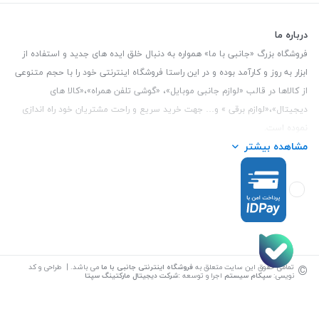
درباره ما
فروشگاه بزرگ «جانبی با ما» همواره به دنبال خلق ایده های جدید و استفاده از
ابزار به روز و کارآمد بوده و در این راستا فروشگاه اینترنتی خود را با حجم متنوعی
از کالاها در قالب «لوازم جانبی موبایل»، «گوشی تلفن همراه»،«کالا های
دیجیتال»،«لوازم برقی » و… جهت خرید سریع و راحت مشتریان خود راه اندازی
نموده است.
مشاهده بیشتر
این فروشگاه تمام تلاش خود را نموده تا کالاهایی با کیفیت و با حداقل قیمت
عرضه نماید.
تلفن تماس :
3847 088 0912
| آدرس : یزد - بلوار منتظر قائم - مابین بانک ملت
و ملی طبقه زیرین عکاسی
©
تمامی حقوق این سایت متعلق به
فروشگاه اینترنتی جانبی با ما
می باشد. | طراحی و کد
نویسی:
سپکام سیستم
اجرا و توسعه
:
شرکت دیجیتال مارکتینگ سپتا