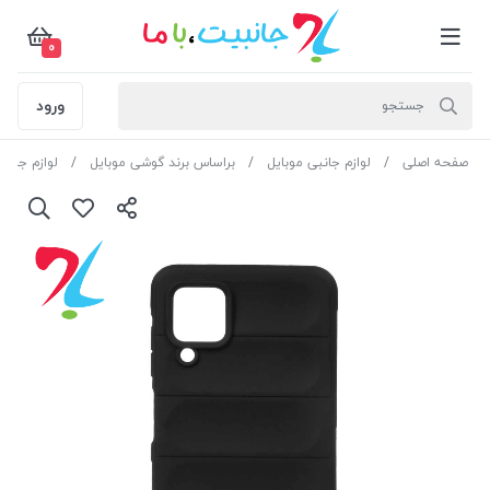
0
ورود
صفحه اصلی
لوازم جانبی موبایل
براساس برند گوشی موبایل
لوازم جان