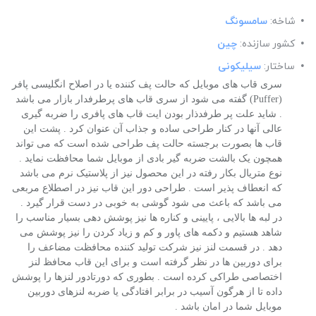
شاخه:
سامسونگ
کشور سازنده:
چین
ساختار:
سیلیکونی
سری قاب های موبایل که حالت پف کننده یا در اصلاح انگلیسی پافر
(Puffer) گفته می شود از سری قاب های پرطرفدار بازار می باشد
. شاید علت پر طرفدذار بودن ایت قاب های پافری را ضربه گیری
عالی آنها در کنار طراحی ساده و جذاب آن عنوان کرد . پشت این
قاب ها بصورت برجسته حالت پف طراحی شده است که می تواند
همچون یک بالشت ضربه گیر بادی از موبایل شما محافظت نماید .
نوع متریال بکار رفته در این محصول نیز از پلاستیک نرم می باشد
که انعطاف پذیر است . طراحی دور این قاب نیز در اصطلاع مربعی
می باشد که باعث می شود گوشی به خوبی در دست قرار گیرد .
در لبه ها بالایی ، پایینی و کناره ها نیز پوشش دهی بسیار مناسب را
شاهد هستیم و دکمه های پاور و کم و زیاد کردن را نیز پوشش می
دهد . در قسمت لنز نیز شرکت تولید کننده محافظت مضاعف را
برای دوربین ها در نظر گرفته است و برای این قاب محافظ لنز
اختصاصی طراکی کرده است . بطوری که دورتادور لنزها را پوشش
داده تا از هرگون آسیب در برابر افتادگی یا ضربه لنزهای دوربین
موبایل شما در امان باشد .