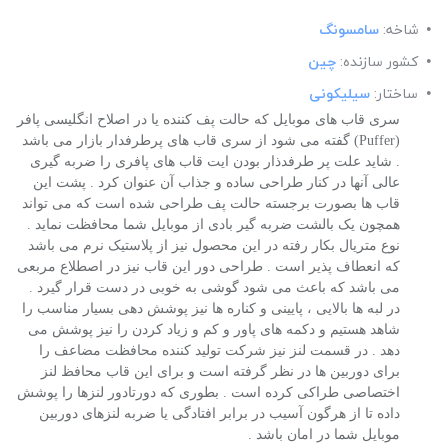
شاخه:
سامسونگ
کشور سازنده:
چین
ساختار:
سیلیکونی
سری قاب های موبایل که حالت پف کننده یا در اصلاح انگلیسی پافر
(Puffer) گفته می شود از سری قاب های پرطرفدار بازار می باشد
. شاید علت پر طرفدذار بودن ایت قاب های پافری را ضربه گیری
عالی آنها در کنار طراحی ساده و جذاب آن عنوان کرد . پشت این
قاب ها بصورت برجسته حالت پف طراحی شده است که می تواند
همچون یک بالشت ضربه گیر بادی از موبایل شما محافظت نماید .
نوع متریال بکار رفته در این محصول نیز از پلاستیک نرم می باشد
که انعطاف پذیر است . طراحی دور این قاب نیز در اصطلاع مربعی
می باشد که باعث می شود گوشی به خوبی در دست قرار گیرد .
در لبه ها بالایی ، پایینی و کناره ها نیز پوشش دهی بسیار مناسب را
شاهد هستیم و دکمه های پاور و کم و زیاد کردن را نیز پوشش می
دهد . در قسمت لنز نیز شرکت تولید کننده محافظت مضاعف را
برای دوربین ها در نظر گرفته است و برای این قاب محافظ لنز
اختصاصی طراکی کرده است . بطوری که دورتادور لنزها را پوشش
داده تا از هرگون آسیب در برابر افتادگی یا ضربه لنزهای دوربین
موبایل شما در امان باشد .