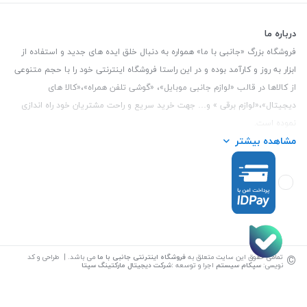
درباره ما
فروشگاه بزرگ «جانبی با ما» همواره به دنبال خلق ایده های جدید و استفاده از
ابزار به روز و کارآمد بوده و در این راستا فروشگاه اینترنتی خود را با حجم متنوعی
از کالاها در قالب «لوازم جانبی موبایل»، «گوشی تلفن همراه»،«کالا های
دیجیتال»،«لوازم برقی » و… جهت خرید سریع و راحت مشتریان خود راه اندازی
نموده است.
مشاهده بیشتر
این فروشگاه تمام تلاش خود را نموده تا کالاهایی با کیفیت و با حداقل قیمت
عرضه نماید.
تلفن تماس :
3847 088 0912
| آدرس : یزد - بلوار منتظر قائم - مابین بانک ملت
و ملی طبقه زیرین عکاسی
©
تمامی حقوق این سایت متعلق به
فروشگاه اینترنتی جانبی با ما
می باشد. | طراحی و کد
نویسی:
سپکام سیستم
اجرا و توسعه
:
شرکت دیجیتال مارکتینگ سپتا