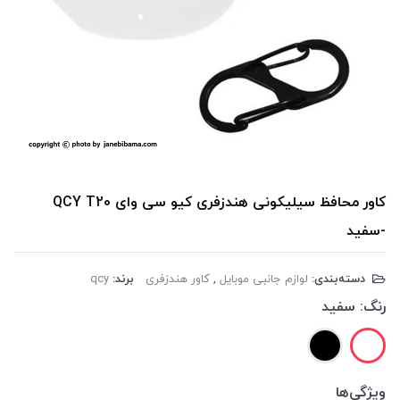
کاور محافظ سیلیکونی هندزفری کیو سی وای QCY T20
-سفید
دسته‌بندی:
لوازم جانبی موبایل
,
کاور هندزفری
برند:
qcy
رنگ:
سفید
ویژگی‌ها