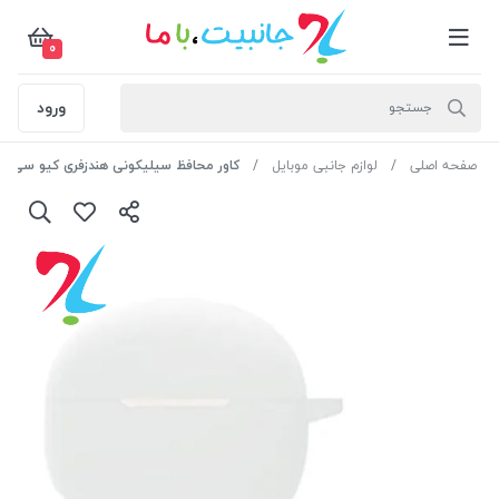
0
ورود
صفحه اصلی
لوازم جانبی موبایل
کاور محافظ سیلیکونی هندزفری کیو سی وای QCY T20 -س