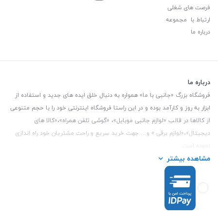
فرصت های شغلی
ارتباط با مجموعه
درباره ما
درباره ما
فروشگاه بزرگ «جانبی با ما» همواره به دنبال خلق ایده های جدید و استفاده از
ابزار به روز و کارآمد بوده و در این راستا فروشگاه اینترنتی خود را با حجم متنوعی
از کالاها در قالب «لوازم جانبی موبایل»، «گوشی تلفن همراه»،«کالا های
دیجیتال»،«لوازم برقی » و… جهت خرید سریع و راحت مشتریان خود راه اندازی
نموده است.
مشاهده بیشتر
این فروشگاه تمام تلاش خود را نموده تا کالاهایی با کیفیت و با حداقل قیمت
عرضه نماید.
تلفن تماس :
3847 088 0912
| آدرس : یزد - بلوار منتظر قائم - مابین بانک ملت
و ملی طبقه زیرین عکاسی