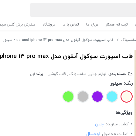
ثبت نام همکار
درباره ما
تماس با ما
فروشگاه
سفارش برش گلس هیدر
 سامسونگ
قاب اسپورت سوکول آیفون مدل so cool iphone 13 pro max - سیلور
قاب اسپورت سوکول آیفون مدل so cool iphone 13 pro max - سیلور
دسته‌بندی:
لوازم جانبی سامسونگ
,
قاب گوشی
برند:
اپل
رنگ:
سیلور
ویژگی‌ها
کشور سازنده:
چین
اصالت محصول:
اوجینال