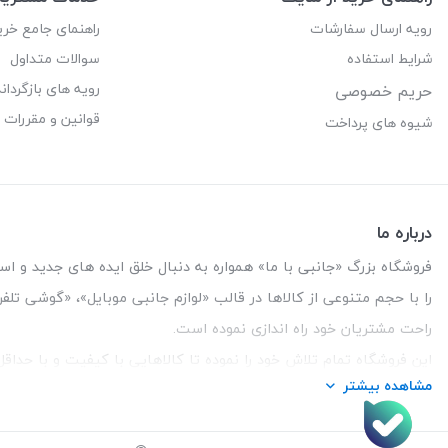
رویه ارسال سفارشات
راهنمای جامع خری
شرایط استفاده
سوالات متداول
رویه های بازگرداند
حریم خصوصی
قوانین و مقررات
شیوه های پرداخت
درباره ما
فروشگاه بزرگ «جانبی با ما» همواره به دنبال خلق ایده های جدید و استفاد
را با حجم متنوعی از کالاها در قالب «لوازم جانبی موبایل»، «گوشی تل
راحت مشتریان خود راه اندازی نموده است.
این فروشگاه تمام تلاش خود را نموده تا کالاهایی با کیفیت و با حدا
مشاهده بیشتر
تلفن تماس :
3847 088 0912
| آدرس : یزد - بلوار منتظر قائم - ما