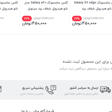
گلس سامسونگ Galaxy S7 edge
گلس سامسونگ Galaxy a20 مدل
انو هیدروژل شفاف برند
نانو هیدروژل شفاف برند میتوبل
نانو هیدروژل 
بل
1,850,000
تومان
1,850,000
تومان
000
76%
76%
450,000
تومان
450,000
تومان
ی برای این محصول ثبت نشده
ه درباره این محصول دیدگاهی ثبت میکند
ارسال به سراسر کشور
پشتیبانی سریع
امکان ارسال به تمامی نقاط کشور
تماس در ساعات اداری
ن
فروشگاه جانبی با ما