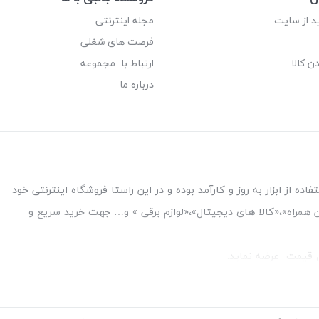
د از سایت
مجله اینترنتی
فرصت های شغلی
ن کالا
ارتباط با مجموعه
درباره ما
ه از ابزار به روز و کارآمد بوده و در این راستا فروشگاه اینترنتی خود
فن همراه»،«کالا های دیجیتال»،«لوازم برقی » و… جهت خرید سریع و
قل قیمت عرضه نماید.
بین بانک ملت و ملی طبقه زیرین عکاسی